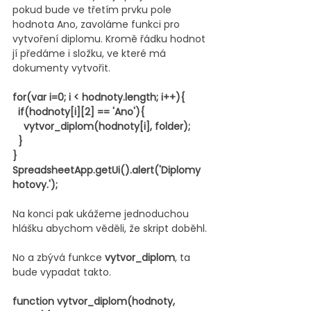
pokud bude ve třetím prvku pole 
hodnota Ano, zavoláme funkci pro 
vytvoření diplomu. Kromě řádku hodnot 
jí předáme i složku, ve které má 
dokumenty vytvořit.
for(var i=0; i < hodnoty.length; i++){
  if(hodnoty[i][2] == 'Ano'){
    vytvor_diplom(hodnoty[i], folder);
  }
}
SpreadsheetApp.getUi().alert('Diplomy 
hotovy.');
Na konci pak ukážeme jednoduchou 
hlášku abychom věděli, že skript doběhl.
No a zbývá funkce 
vytvor_diplom
, ta 
bude vypadat takto.
function vytvor_diplom(hodnoty, 