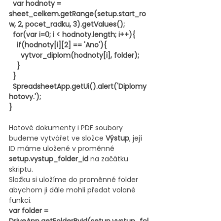
  var hodnoty = 
sheet_celkem.getRange(setup.start_ro
w, 2, pocet_radku, 3).getValues();
  for(var i=0; i < hodnoty.length; i++){
    if(hodnoty[i][2] == 'Ano'){
      vytvor_diplom(hodnoty[i], folder);
    }
  }
  SpreadsheetApp.getUi().alert('Diplomy 
hotovy.');
}
Hotové dokumenty i PDF soubory 
budeme vytvářet ve složce 
Výstup
, její 
ID máme uložené v proměnné 
setup.vystup_folder_id
 na začátku 
skriptu.
Složku si uložíme do proměnné folder 
abychom ji dále mohli předat volané 
funkci.
var folder = 