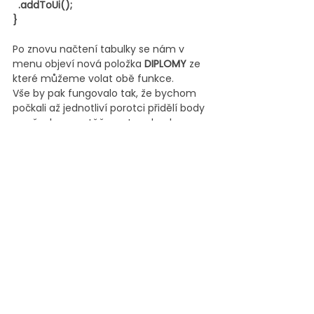
  .addToUi();
}
Po znovu načtení tabulky se nám v 
menu objeví nová položka 
DIPLOMY 
ze 
které můžeme volat obě funkce.
Vše by pak fungovalo tak, že bychom 
počkali až jednotliví porotci přidělí body 
za všechny soutěže, potom bychom z 
Menu spustili 
Sečti výsledky
.
Abych nemusel ručně zadávat 
náhodné výsledky za 4 disciplíny, 
pomohl jsem si funkcí
=RANDBETWEEN(0;10);
kterou jsem rozkopíroval všem dětem 
do sloupce 
C
 u jednotlivých disciplín. 
Funkce jak už z názvu asi odhadnete 
vygeneruje náhodné číslo, v tomto 
případě v rozmezí 0 až 10.
No a abychom nemuseli ručně počítat 