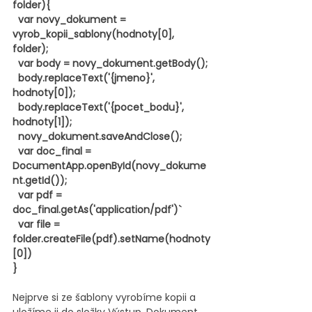
folder){
  var novy_dokument = 
vyrob_kopii_sablony(hodnoty[0], 
folder);
  var body = novy_dokument.getBody();
  body.replaceText('{jmeno}', 
hodnoty[0]);
  body.replaceText('{pocet_bodu}', 
hodnoty[1]);
  novy_dokument.saveAndClose();
  var doc_final = 
DocumentApp.openById(novy_dokume
nt.getId());
  var pdf = 
doc_final.getAs('application/pdf')`
  var file = 
folder.createFile(pdf).setName(hodnoty
[0])
}
Nejprve si ze šablony vyrobíme kopii a 