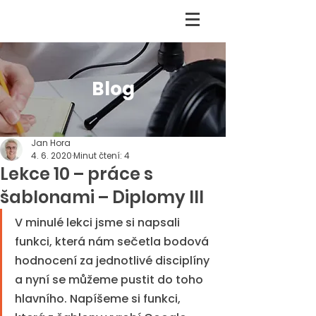
Blog
Jan Hora
4. 6. 2020
Minut čtení: 4
Lekce 10 – práce s
šablonami – Diplomy III
V minulé lekci jsme si napsali 
funkci, která nám sečetla bodová 
hodnocení za jednotlivé disciplíny 
a nyní se můžeme pustit do toho 
hlavního. Napíšeme si funkci, 