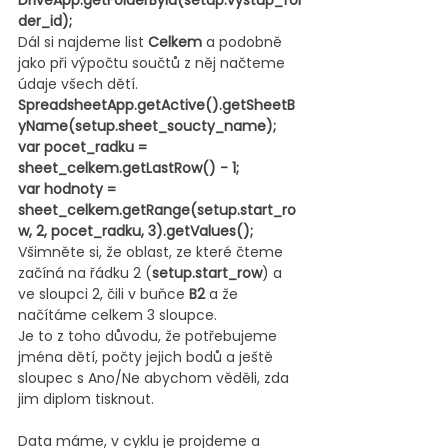
DriveApp.getFolderById(setup.vystup_fol
der_id);
Dál si najdeme list 
Celkem 
a podobně 
jako při výpočtu součtů z něj načteme 
údaje všech dětí.
SpreadsheetApp.getActive().getSheetB
yName(setup.sheet_soucty_name);
var pocet_radku = 
sheet_celkem.getLastRow() - 1;
var hodnoty = 
sheet_celkem.getRange(setup.start_ro
w, 2, pocet_radku, 3).getValues();
Všimněte si, že oblast, ze které čteme 
začíná na řádku 2 (
setup.start_row
) a 
ve sloupci 2, čili v buňce 
B2 
a že 
načítáme celkem 3 sloupce.
Je to z toho důvodu, že potřebujeme 
jména dětí, počty jejich bodů a ještě 
sloupec s Ano/Ne abychom věděli, zda 
jim diplom tisknout.
Data máme, v cyklu je projdeme a 