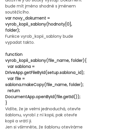
uložíme ji do složky Výstup. Dokument 
bude mít jméno shodné s jménem 
soutěžícího.
var novy_dokument = 
vyrob_kopii_sablony(hodnoty[0], 
folder);
Funkce vyrob_kopii_sablony bude 
vypadat takto.
function 
vyrob_kopii_sablony(file_name, folder){
  var sablona = 
DriveApp.getFileById(setup.sablona_id);
  var file = 
sablona.makeCopy(file_name, folder);
  return 
DocumentApp.openById(file.getId());
}
Vidíte, že je velmi jednoduchá, otevře 
šablonu, vyrobí z ní kopii, pak otevře 
kopii a vrátí ji.
Jen si všimněte, že šablonu otevíráme 