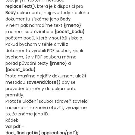
text jiným textem metodou 
replaceText()
, která je k dispozici pro 
Body 
dokumentu, nejprve tedy z celého 
dokumentu získáme jeho 
Body
.
V něm pak nahradíme text 
{jmeno}
jménem soutěžícího a 
{pocet_bodu}
počtem bodů, které v soutěži získalo.
Pokud bychom v téhle chvíli z 
dokumentu vyrobili PDF soubor, zjistili 
bychom, že v PDF souboru máme 
pořád původní texty 
{jmeno}
 a 
{pocet_bodu}
.
Proto musíme nejdřív dokument uložit 
metodou 
saveAndClose()
 aby se 
provedené změny do dokumentu 
promítly.
Protože uložení soubor zároveň zavřelo, 
musíme si ho znovu otevřít, využijeme 
to, že známe jeho ID.
Řádek
var pdf = 
doc_final.getAs(‘application/pdf’);