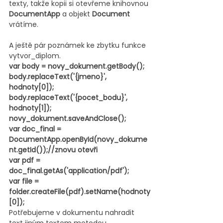
texty, takže kopii si otevřeme knihovnou 
DocumentApp 
a objekt 
Document
vrátíme.
A ještě pár poznámek ke zbytku funkce 
vytvor_diplom.
var body = novy_dokument.getBody();
body.replaceText('{jmeno}', 
hodnoty[0]);
body.replaceText('{pocet_bodu}', 
hodnoty[1]);
novy_dokument.saveAndClose();
var doc_final = 
DocumentApp.openById(novy_dokume
nt.getId());//znovu otevři
var pdf = 
doc_final.getAs('application/pdf');
var file = 
folder.createFile(pdf).setName(hodnoty
[0]);
Potřebujeme v dokumentu nahradit 