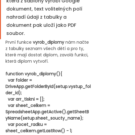
která z šablony vyrobí Google 
dokument, text volitelných polí 
nahradí údaji z tabulky a 
dokument pak uloží jako PDF 
soubor.
První funkce 
vyrob_diplomy
 nám načte 
z tabulky seznam všech dětí a pro ty, 
které mají dostat diplom, zavolá funkci, 
která diplom vytvoří.
function vyrob_diplomy(){
  var folder = 
DriveApp.getFolderById(setup.vystup_fol
der_id);
  var arr_tiskni = [];
  var sheet_celkem =   
SpreadsheetApp.getActive().getSheetB
yName(setup.sheet_soucty_name);
  var pocet_radku = 
sheet_celkem.getLastRow() - 1;