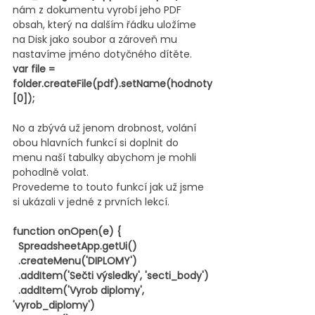
nám z dokumentu vyrobí jeho PDF 
obsah, který na dalším řádku uložíme 
na Disk jako soubor a zároveň mu 
nastavíme jméno dotyčného dítěte.
var file = 
folder.createFile(pdf).setName(hodnoty
[0]);
No a zbývá už jenom drobnost, volání 
obou hlavních funkcí si doplnit do 
menu naší tabulky abychom je mohli 
pohodlně volat.
Provedeme to touto funkcí jak už jsme 
si ukázali v jedné z prvních lekcí.
function onOpen(e) {
  SpreadsheetApp.getUi()
  .createMenu('DIPLOMY')
  .addItem('Sečti výsledky', 'secti_body')
  .addItem('Vyrob diplomy', 
'vyrob_diplomy')