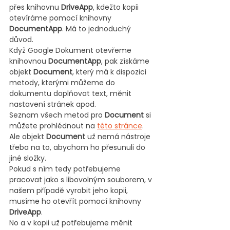
přes knihovnu 
DriveApp
, kdežto kopii 
otevíráme pomocí knihovny 
DocumentApp
. Má to jednoduchý 
důvod.
Když Google Dokument otevřeme 
knihovnou 
DocumentApp
, pak získáme 
objekt 
Document
, který má k dispozici 
metody, kterými můžeme do 
dokumentu doplňovat text, měnit 
nastavení stránek apod.
Seznam všech metod pro 
Document 
si 
můžete prohlédnout na 
této stránce
.
Ale objekt 
Document 
už nemá nástroje 
třeba na to, abychom ho přesunuli do 
jiné složky.
Pokud s ním tedy potřebujeme 
pracovat jako s libovolným souborem, v 
našem případě vyrobit jeho kopii, 
musíme ho otevřít pomocí knihovny 
DriveApp
.
No a v kopii už potřebujeme měnit 