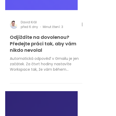
David Král
před 6 dny
Minut čtení: 3
Odjíždíte na dovolenou?
Předejte práci tak, aby vám
nikdo nevolal
Automatická odpověď v Gmailu je jen
začátek. Za čtvrt hodiny nastavíte
Workspace tak, že vám během
dovolené opravdu nikdo volat nebude –
a nikomu nic neuteče. Proč samotná
automatická odpověď nestačí Většina
lidí před dovolenou udělá jednu věc:
zapne v Gmailu automatickou