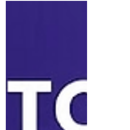
Čeština v Gemini není odškrtnutá
kolonka v seznamu jazyků. Ukážeme
pět úloh na českých datech, které teď
zvládnete za pár vteřin a poctivě i to,
kde to zatím drhne.