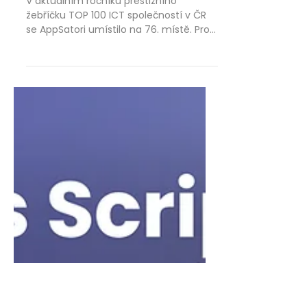
Ivan Kutil
14. 7.
Minut čtení: 2
AppSatori mezi TOP 100 ICT
společnostmi v ČR: Co náš
růst reálně znamená pro váš
byznys?
V aktuálním ročníku prestižního
žebříčku TOP 100 ICT společností v ČR
se AppSatori umístilo na 76. místě. Pro
nás je to skvělé potvrzení stability, ale
víme, že čísla v tabulkách nejsou to
nejdůležitější. Důležité je to, jak naši
expertízu a kapacity dokážeme přetavit
ve vaši reálnou byznysovou výhodu.