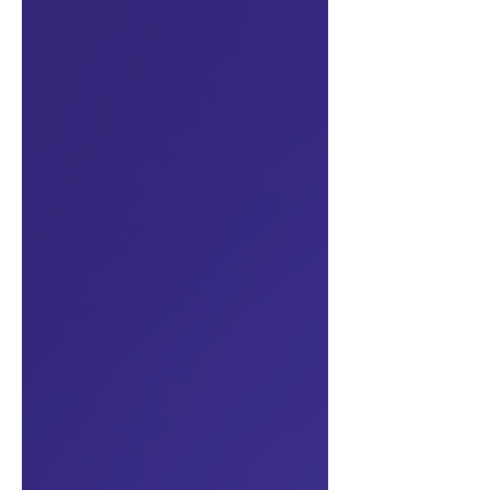
odpověď a odjede. Jenže ta řeší jen e-
maily. Kolega vám i tak hodí schůzku do
kalendáře, klient napíše na sdílenou
schránku, kterou nikdo nehlídá, a
rozdělaná agenda zůstane viset.
Výsledek? Buď vám někdo za