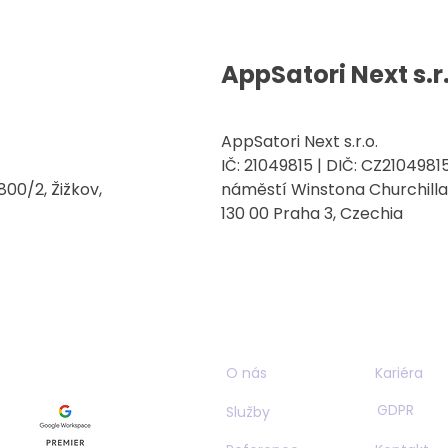
AppSatori Next s.r
AppSatori Next s.r.o.
IČ: 21049815 | DIČ: CZ2104981
00/2, Žižkov,
náměstí Winstona Churchilla 
130 00 Praha 3, Czechia
O nás
Kariéra
GDPR
Služby