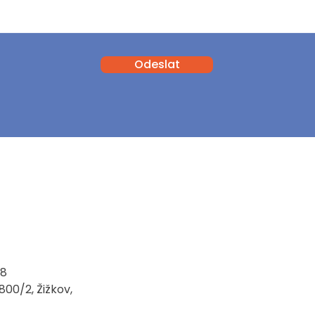
Odeslat
28
00/2, Žižkov,