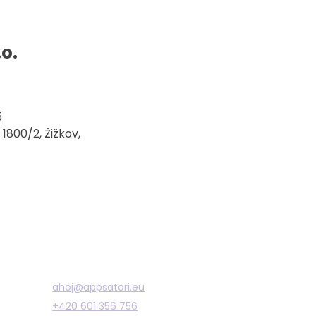
.o.
5
1800/2, Žižkov,
Ozvěte se
ahoj@appsatori.eu
+420 601 356 756