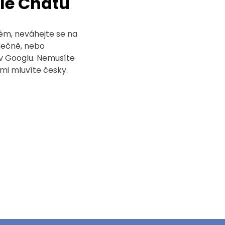
le Chatu
lém, neváhejte se na
lečně, nebo
v Googlu. Nemusíte
ámi mluvíte česky.