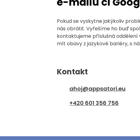
e-mailu či Goog
Pokud se vyskytne jakýkoliv prob
nás obrátit. Vyřešíme ho buď spo
kontaktujeme příslušná oddělení 
mít obavy z jazykové bariéry, s n
Kontakt
ahoj@appsatori.eu
+420 601 356 756