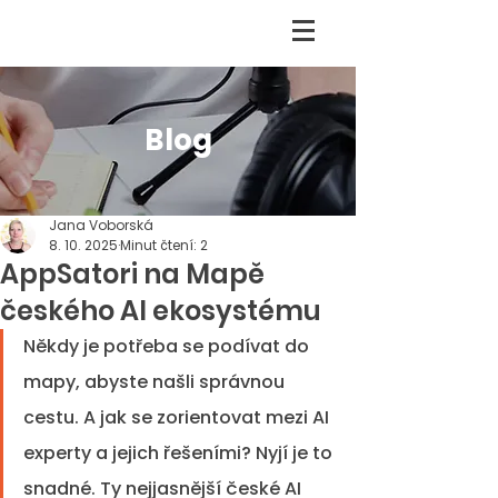
Blog
Jana Voborská
8. 10. 2025
Minut čtení: 2
AppSatori na Mapě
českého AI ekosystému
Někdy je potřeba se podívat do 
mapy, abyste našli správnou 
cestu. A jak se zorientovat mezi AI 
experty a jejich řešeními? Nyjí je to 
snadné. Ty nejjasnější české AI 