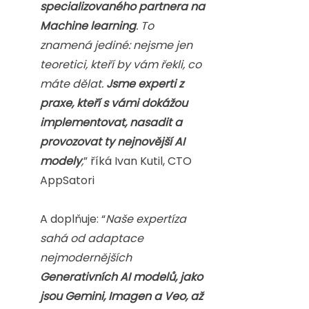
specializovaného partnera na 
Machine learning
. To 
znamená jediné: nejsme jen 
teoretici, kteří by vám řekli, co 
máte dělat. 
Jsme experti z 
praxe, kteří s vámi dokážou 
implementovat, nasadit a 
provozovat ty nejnovější AI 
modely
,
” říká Ivan Kutil, CTO 
AppSatori
A doplňuje: “
Naše expertíza 
sahá od adaptace 
nejmodernějších 
Generativních AI modelů, jako 
jsou Gemini, Imagen a Veo, až 