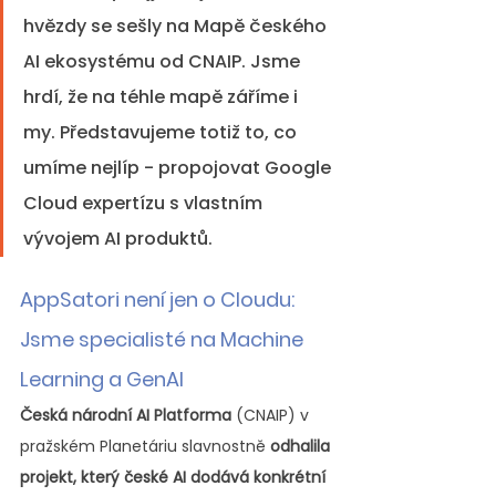
hvězdy se sešly na Mapě českého 
AI ekosystému od CNAIP. Jsme 
hrdí, že na téhle mapě záříme i 
my. Představujeme totiž to, co 
umíme nejlíp - propojovat Google 
Cloud expertízu s vlastním 
vývojem AI produktů.
AppSatori není jen o Cloudu: 
Jsme specialisté na Machine 
Learning a GenAI
Česká národní AI Platforma
 (CNAIP) v 
pražském Planetáriu slavnostně 
odhalila 
projekt, který české AI dodává konkrétní 