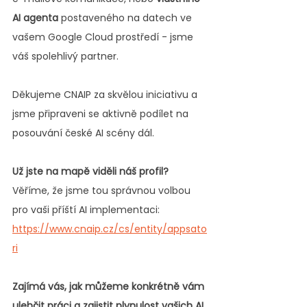
AI agenta
 postaveného na datech ve 
vašem Google Cloud prostředí - jsme 
váš spolehlivý partner.
Děkujeme CNAIP za skvělou iniciativu a 
jsme připraveni se aktivně podílet na 
posouvání české AI scény dál.
Už jste na mapě viděli náš profil?
Věříme, že jsme tou správnou volbou 
pro vaši příští AI implementaci: 
https://www.cnaip.cz/cs/entity/appsato
ri
Zajímá vás, jak můžeme konkrétně vám 
ulehčit práci a zajistit plynulost vašich AI 