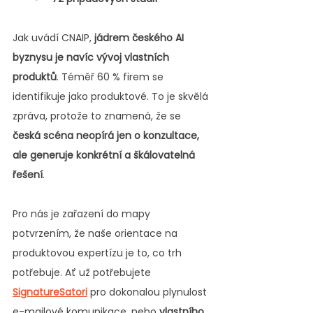
Jak uvádí CNAIP, 
jádrem českého AI 
byznysu je navíc vývoj vlastních 
produktů
. Téměř 60 % firem se 
identifikuje jako produktové. To je skvělá 
zpráva, protože to znamená, že se 
česká scéna neopírá jen o konzultace, 
ale generuje konkrétní a škálovatelná 
řešení
.
Pro nás je zařazení do mapy 
potvrzením, že naše orientace na 
produktovou expertízu je to, co trh 
potřebuje. Ať už potřebujete 
SignatureSatori
 pro dokonalou plynulost 
e-mailové komunikace, nebo 
vlastního 