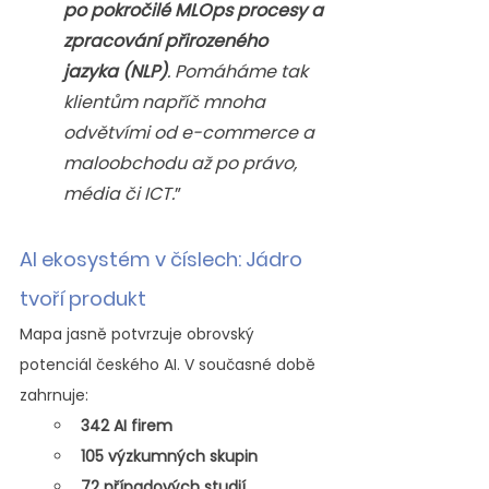
po pokročilé MLOps procesy a 
zpracování přirozeného 
jazyka (NLP)
. Pomáháme tak 
klientům napříč mnoha 
odvětvími od e-commerce a 
maloobchodu až po právo, 
média či ICT.
”
AI ekosystém v číslech: Jádro 
tvoří produkt
Mapa jasně potvrzuje obrovský 
potenciál českého AI. V současné době 
zahrnuje
:
342 AI firem
105 výzkumných skupin
72 případových studií