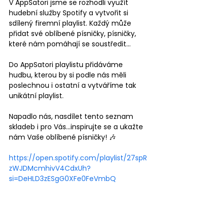
V AppSatori jsme se rozhodli využít 
hudební služby Spotify a vytvořit si 
sdílený firemní playlist. Každý může 
přidat své oblíbené písničky, písničky, 
které nám pomáhají se soustředit…
Do AppSatori playlistu přidáváme 
hudbu, kterou by si podle nás měli 
poslechnou i ostatní a vytváříme tak 
unikátní playlist. 
Napadlo nás, nasdílet tento seznam 
skladeb i pro Vás...inspirujte se a ukažte 
nám Vaše oblíbené písničky! 🎶 
https://open.spotify.com/playlist/27spR
zWJDMcmhivV4CdxUh?
si=DeHLD3zESgG0XFe0FeVmbQ