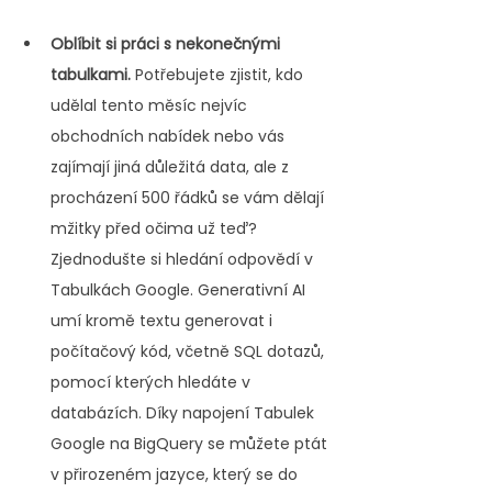
Oblíbit si práci s nekonečnými 
tabulkami.
 Potřebujete zjistit, kdo 
udělal tento měsíc nejvíc 
obchodních nabídek nebo vás 
zajímají jiná důležitá data, ale z 
procházení 500 řádků se vám dělají 
mžitky před očima už teď? 
Zjednodušte si hledání odpovědí v 
Tabulkách Google. Generativní AI 
umí kromě textu generovat i 
počítačový kód, včetně SQL dotazů, 
pomocí kterých hledáte v 
databázích. Díky napojení Tabulek 
Google na BigQuery se můžete ptát 
v přirozeném jazyce, který se do 