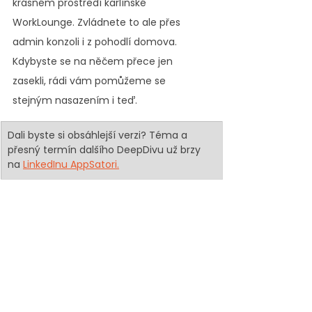
krásném prostředí karlínské 
WorkLounge. Zvládnete to ale přes 
admin konzoli i z pohodlí domova. 
Kdybyste se na něčem přece jen 
zasekli, rádi vám pomůžeme se 
stejným nasazením i teď.
Dali byste si obsáhlejší verzi? Téma a 
přesný termín dalšího DeepDivu už brzy 
na 
LinkedInu AppSatori.