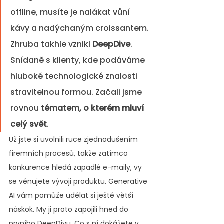
offline, musíte je nalákat vůní 
kávy a nadýchaným croissantem. 
Zhruba takhle vznikl 
DeepDive
. 
Snídaně s klienty, kde podáváme 
hluboké technologické znalosti 
stravitelnou formou. Začali jsme 
rovnou 
tématem, o kterém mluví 
celý svět
.
Už jste si uvolnili ruce zjednodušením 
firemních procesů, takže zatímco 
konkurence hledá zapadlé e-maily, vy 
se věnujete vývoji produktu. Generative 
AI vám pomůže udělat si ještě větší 
náskok. My ji proto zapojili hned do 
prvního DeepDivu. Co s ní dokážete v 