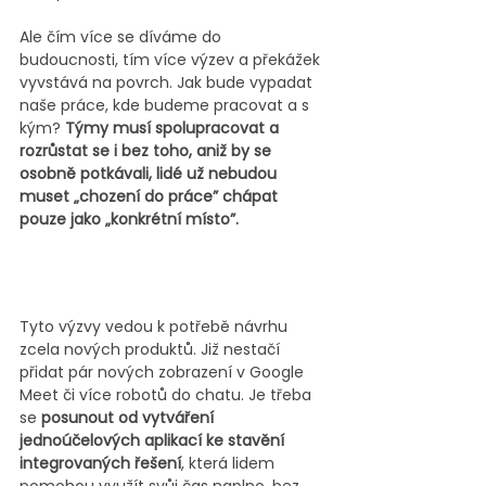
Ale čím více se díváme do 
budoucnosti, tím více výzev a překážek 
vyvstává na povrch. Jak bude vypadat 
naše práce, kde budeme pracovat a s 
kým? 
Týmy musí spolupracovat a 
rozrůstat se i bez toho, aniž by se 
osobně potkávali, lidé už nebudou 
muset „chození do práce” chápat 
pouze jako „konkrétní místo”. 
Tyto výzvy vedou k potřebě návrhu 
zcela nových produktů. Již nestačí 
přidat pár nových zobrazení v Google 
Meet či více robotů do chatu. Je třeba 
se 
posunout od vytváření 
jednoúčelových aplikací ke stavění 
integrovaných řešení
, která lidem 