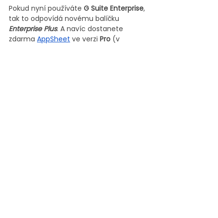
Pokud nyní používáte 
G Suite Enterprise
, 
tak to odpovídá novému balíčku 
Enterprise Plus
. A navíc dostanete 
zdarma 
AppSheet
 ve verzi 
Pro
 (v 
hodnotě $ 10 za uživatele / měsíc), 
který vám umožní vytvořit aplikaci bez 
nutnosti programovat.
Závěr
Google Workspace je vše, co 
potřebujete pro svou práci na jednom 
místě. Pokud máte jakýkoliv dotaz 
ohledně chystané změny, dejte nám 
prosím vědět přes 
kontaktní formulář 
nebo na email 
pomoc@appsatori.eu
Nejnovější příspěvky