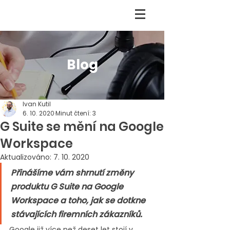
Blog
Ivan Kutil
6. 10. 2020
Minut čtení: 3
G Suite se mění na Google
Workspace
Aktualizováno:
7. 10. 2020
Přinášíme vám shrnutí změny 
produktu G Suite na Google 
Workspace a toho, jak se dotkne 
stávajících firemních zákazníků.
Google již více než deset let stojí v 