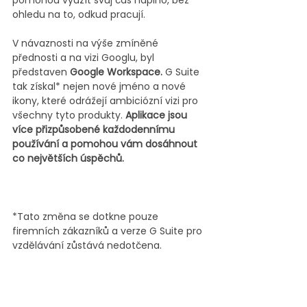
pomohou využít svůj čas naplno, bez 
ohledu na to, odkud pracují. 
V návaznosti na výše zmíněné 
přednosti a na vizi Googlu, byl 
představen 
Google Workspace.
 G Suite 
tak získal* nejen nové jméno a nové 
ikony, které odrážejí ambiciózní vizi pro 
všechny tyto produkty. 
Aplikace jsou 
více přizpůsobené každodennímu 
používání a pomohou vám dosáhnout 
co největších úspěchů.
*Tato změna se dotkne pouze 
firemních zákazníků a verze G Suite pro 
vzdělávání zůstává nedotčena.