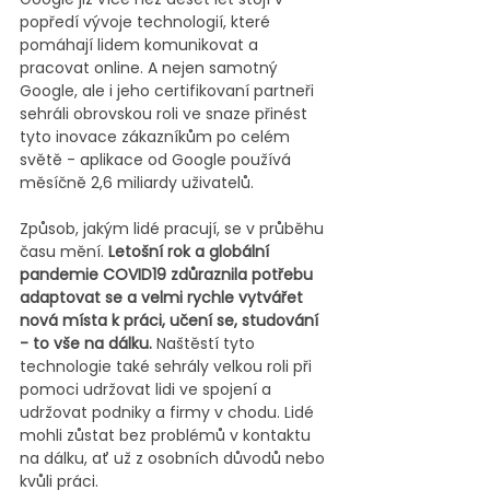
popředí vývoje technologií, které 
pomáhají lidem komunikovat a 
pracovat online. A nejen samotný 
Google, ale i jeho certifikovaní partneři 
sehráli obrovskou roli ve snaze přinést 
tyto inovace zákazníkům po celém 
světě - aplikace od Google používá 
měsíčně 2,6 miliardy uživatelů. 
Způsob, jakým lidé pracují, se v průběhu 
času mění. 
Letošní rok a globální 
pandemie COVID19 zdůraznila potřebu 
adaptovat se a velmi rychle vytvářet 
nová místa k práci, učení se, studování 
- to vše na dálku. 
Naštěstí tyto 
technologie také sehrály velkou roli při 
pomoci udržovat lidi ve spojení a 
udržovat podniky a firmy v chodu. Lidé 
mohli zůstat bez problémů v kontaktu 
na dálku, ať už z osobních důvodů nebo 
kvůli práci. 