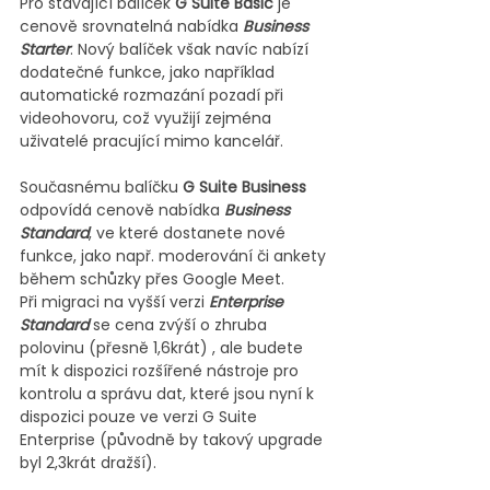
Pro stávající balíček 
G Suite Basic
 je 
cenově srovnatelná nabídka 
Business 
Starter
. Nový balíček však navíc nabízí 
dodatečné funkce, jako například 
automatické rozmazání pozadí při 
videohovoru, což využijí zejména 
uživatelé pracující mimo kancelář.
Současnému balíčku 
G Suite Business
odpovídá cenově nabídka 
Business 
Standard
, ve které dostanete nové 
funkce, jako např. moderování či ankety 
během schůzky přes Google Meet. 
Při migraci na vyšší verzi 
Enterprise 
Standard
 se cena zvýší o zhruba 
polovinu (přesně 1,6krát) , ale budete 
mít k dispozici rozšířené nástroje pro 
kontrolu a správu dat, které jsou nyní k 
dispozici pouze ve verzi G Suite 
Enterprise (původně by takový upgrade 
byl 2,3krát dražší).