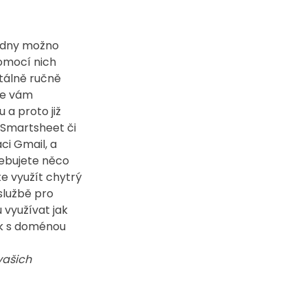
týdny možno 
omocí nich 
tálně ručně 
se vám 
a proto již 
Smartsheet či 
ci Gmail, a 
ebujete něco 
e využít chytrý 
službě pro 
 využívat jak 
ek s doménou 
vašich 