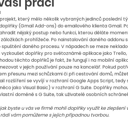
 vaši práci
8
 projekt, který mělo několik vybraných jedinců poslední 
 doplňky (Gmail Add-ons) do emailového klienta Gmail. P
ahradit nějaký postup nebo funkci, kterou děláte momen
 záložkách prohlížeče. Po nainstalování daného addonu 
o spuštění daného procesu. V nápadech se meze nekladou 
yzkoušet doplňky pro světoznámé aplikace jako Trello, 
dou těchto doplňků je fakt, že fungují i na mobilní aplika
ezovat v jejich používání pouze na kancelář. Pokud potř
hem přesunu mezi schůzkami či při cestování domů, můžet
 rozšíření se vyvíjí v rozhraní Google Apps Script, tedy 
ěco jako Visual Basic) v rozhraní G Suite. Doplňky mohou
 vlastní doméně s G Suite, tak uživatelé osobních schrán
jak byste u vás ve firmě mohli doplňky využít ke zlepšení 
 rádi vám pomůžeme s jejich případnou tvorbou.