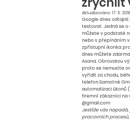
zrychlit
Aktualizováno:
17. 5. 201
Google dnes odtajnil
testovat. Jedná se o
můžete v podstatě n
nebo s přepínáním v
zpřístupní ikonka pr
dnes můžete zdarma v
Asana. Obrovskou výho
proto se nemusíte om
vyřídit za chodu, bě
telefon.Samotné Gmail
automatizaci úkonů (n
firemní zákazníci na
@gmail.com
Jestliže vás napadá, 
pracovních procesů,