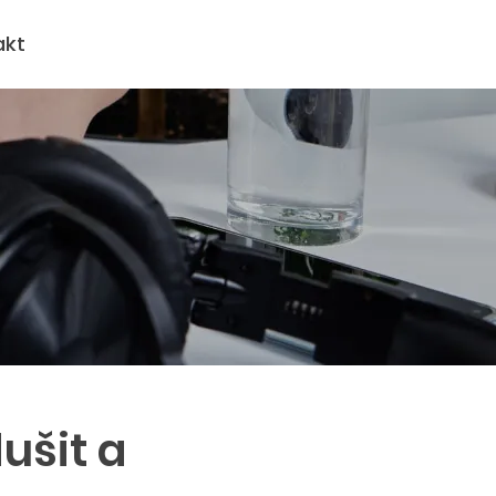
akt
ušit a