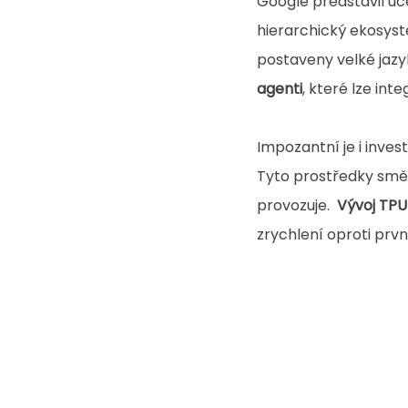
Google představil uce
hierarchický ekosyst
postaveny velké jaz
agenti
, které lze inte
Impozantní je i inves
Tyto prostředky směřu
provozuje.  
Vývoj TPU
zrychlení oproti první