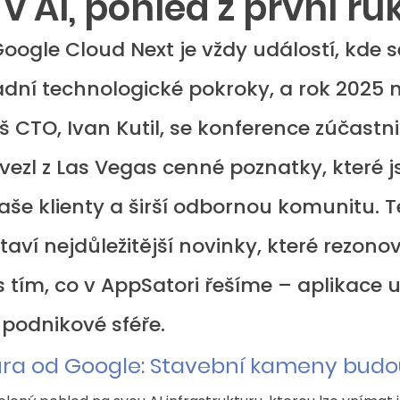
v AI, pohled z první ru
oogle Cloud Next je vždy událostí, kde s
adní technologické pokroky, a rok 2025 n
 CTO, Ivan Kutil, se konference zúčastnil 
ivezl z Las Vegas cenné poznatky, které 
aše klienty a širší odbornou komunitu. T
aví nejdůležitější novinky, které rezonov
s tím, co v AppSatori řešíme – aplikace 
 podnikové sféře.
tura od Google: Stavební kameny budo