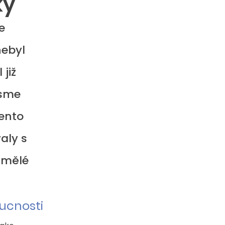
ky
e 
ebyl 
již 
jsme 
ento 
aly s 
umělé 
ucnosti