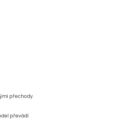
lými přechody. 
odel převádí 