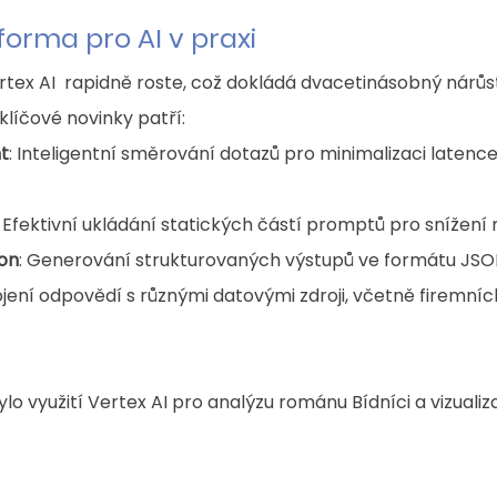
tforma pro AI v praxi
rtex AI  rapidně roste, což dokládá dvacetinásobný nárůst
klíčové novinky patří:
t
: Inteligentní směrování dotazů pro minimalizaci latence
: Efektivní ukládání statických částí promptů pro snížení 
ion
: Generování strukturovaných výstupů ve formátu JSON
ojení odpovědí s různými datovými zdroji, včetně firemníc
o využití Vertex AI pro analýzu románu Bídníci a vizualiz