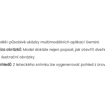
děli i působivé ukázky multimodálních aplikací Gemini:
lýza obrázků
: Model dokáže nejen popsat, jak otevřít dveře 
 ilustrační obrázky. 
ohledů
: Z leteckého snímku lze vygenerovat pohled z úro