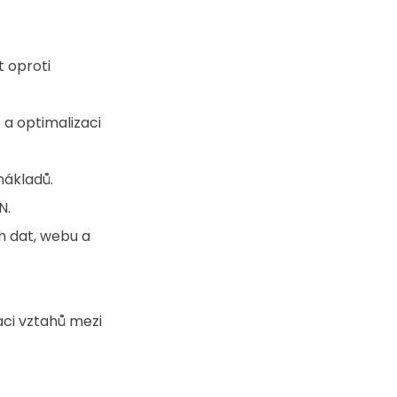
 oproti 
 a optimalizaci 
nákladů. 
. 
h dat, webu a 
aci vztahů mezi 