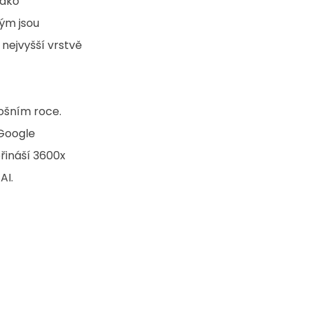
jako 
rým jsou 
v nejvyšší vrstvě 
ošním roce.  
 Google 
přináší 3600x 
AI.