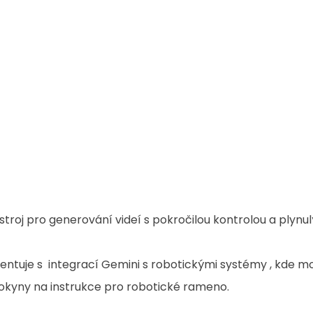
ástroj pro generování videí s pokročilou kontrolou a plynu
ntuje s  integrací Gemini s robotickými systémy , kde m
okyny na instrukce pro robotické rameno. 