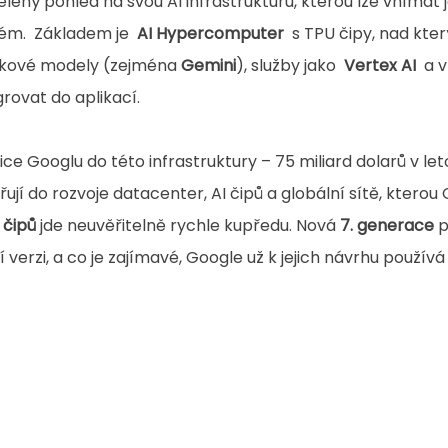
lený pohled na svou AI infrastrukturu, kterou lze vnímat 
ém.  Základem je  
AI Hypercomputer
  s TPU čipy, nad kte
ykové modely (zejména 
Gemini
), služby jako  
Vertex AI
  a 
grovat do aplikací. 
tice Googlu do této infrastruktury – 75 miliard dolarů v let
jí do rozvoje datacenter, AI čipů a globální sítě, kterou
 čipů
 jde neuvěřitelně rychle kupředu. Nová 
7. generace
 
 verzi, a co je zajímavé, Google už k jejich návrhu používá 