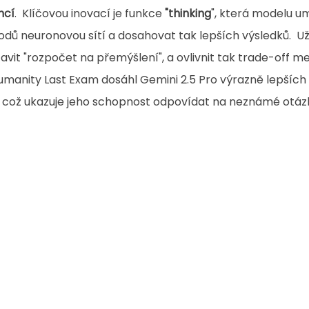
ncí
.  Klíčovou inovací je funkce 
"thinking
", která modelu u
ů neuronovou sítí a dosahovat tak lepších výsledků.  Uži
t "rozpočet na přemýšlení", a ovlivnit tak trade-off mez
Humanity Last Exam dosáhl Gemini 2.5 Pro výrazně lepších
 což ukazuje jeho schopnost odpovídat na neznámé otázk