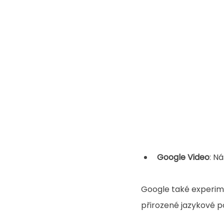
Google Video
: N
Google také experime
přirozené jazykové p