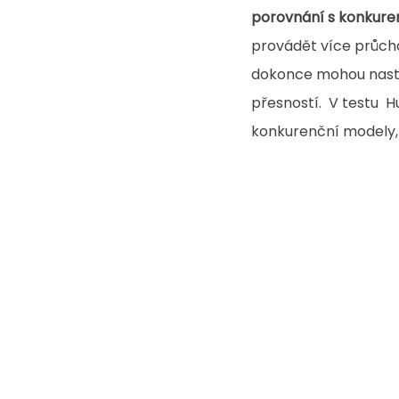
porovnání s konkure
provádět více průchod
dokonce mohou nastavi
přesností.  V testu  
konkurenční modely,