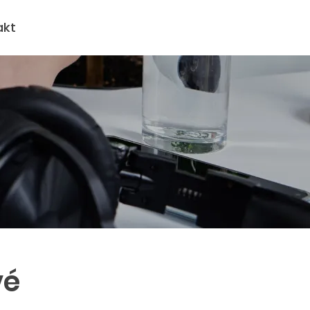
akt
vé