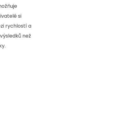
možňuje 
vatelé si 
i rychlostí a 
 výsledků než 
y. 