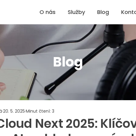
O nás
Služby
Blog
Kont
Blog
á
20. 5. 2025
Minut čtení: 3
loud Next 2025: Klíčo