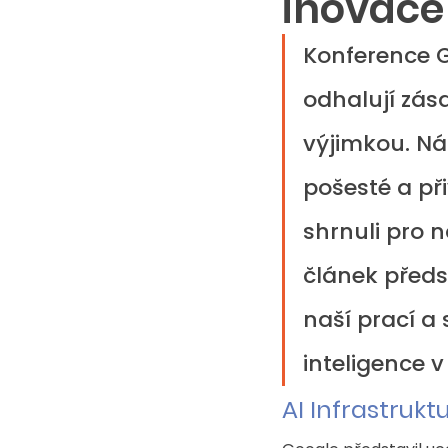
inovace 
Konference G
odhalují zás
výjimkou. Náš
pošesté a př
shrnuli pro n
článek předst
naší prací a 
inteligence v
AI Infrastruk