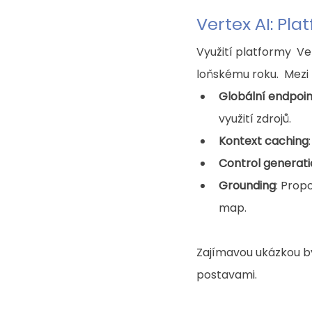
Vertex AI: Pla
Využití platformy  Ve
loňskému roku.  Mezi 
Globální endpoin
využití zdrojů. 
Kontext caching
Control generat
Grounding
: Prop
map. 
Zajímavou ukázkou byl
postavami. 