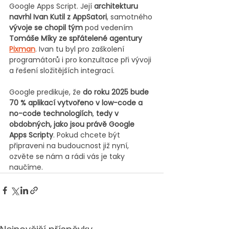
Google Apps Script. Její 
architekturu 
navrhl Ivan Kutil z AppSatori
, samotného 
vývoje se chopil tým
 pod vedením 
Tomáše Míky ze spřátelené agentury 
Pixman
. Ivan tu byl pro zaškolení 
programátorů i pro konzultace při vývoji 
a řešení složitějších integrací.
Google predikuje, že 
do roku 2025 bude 
70 % aplikací vytvořeno v low-code a 
no-code technologiích
, 
tedy v 
obdobných, jako jsou právě Google 
Apps Scripty
. Pokud chcete být 
připraveni na budoucnost již nyní, 
ozvěte se nám a rádi vás je taky 
naučíme.