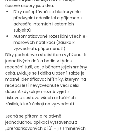
časové úspory jsou dva:
Díky našeptávači se bleskurychle 
předvyplní odesílatel a příjemce z 
adresáře interních i externích 
subjektů.
Automatizované rozesílání všech e-
mailových notifikací (zásilka k 
vyzvednutí, připomenutí).
Díky podrobným statistikám vytíženosti 
jednotlivých dnů a hodin v týdnu 
recepční tuší, co je během jejich směny 
čeká. Eviduje se i délka uložení, takže je 
možné identifikovat hříšníky, kterým na 
recepci leží nevyzvednuté věci delší 
dobu. A kdykoli je možné vyjet si 
tiskovou sestavu všech aktuálních 
zásilek, které čekají na vyzvednutí.
Jedná se přitom o relativně 
jednoduchou aplikaci vystavěnou z 
„prefabrikovaných dílů" – již zmíněných 