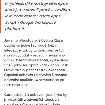
a rychlejší díky nástroji eRecepce, 
který jsme navrhli právě s využitím 
low-code řešení Google Apps 
Script v Google Workspace 
platformě.
Jen si to představte: 
3 000 balíčků a 
dopisů
 na jedné hromadě. Nebýt 
eRecepce, tak by to dnes přesně tak 
mohlo vypadat v recepci mediálního 
domu  
Czech News Center
, vydavatele 
titulů, jako jsou Sport, Reflex nebo Blesk. 
Právě takový počet zásilek 
eRecepce 
úspěšně odbavila za prvních 5 měsíců 
od svého spuštění.
 A rozhodně se při 
tom neloudala.
Čas
 potřebný k odbavení jedné zásilky 
jsme 
zkrátili z původních zhruba 2 
minut na půl minuty
. Hlavní zdroje 