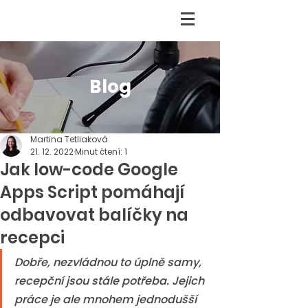
Blog
Martina Tetliaková
21. 12. 2022
Minut čtení: 1
Jak low-code Google
Apps Script pomáhají
odbavovat balíčky na
recepci
Dobře, nezvládnou to úplně samy, 
recepční jsou stále potřeba. Jejich 
práce je ale mnohem jednodušší 