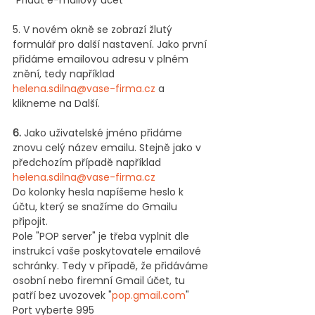
"Přidat e-mailový účet"
5. V novém okně se zobrazí žlutý 
formulář pro další nastavení. Jako první 
přidáme emailovou adresu v plném 
znění, tedy například 
helena.sdilna@vase-firma.cz
 a 
klikneme na Další.
6.
 Jako uživatelské jméno přidáme 
znovu celý název emailu. Stejně jako v 
předchozím případě například 
helena.sdilna@vase-firma.cz
Do kolonky hesla napíšeme heslo k 
účtu, který se snažíme do Gmailu 
připojit.
Pole "POP server" je třeba vyplnit dle 
instrukcí vaše poskytovatele emailové 
schránky. Tedy v případě, že přidáváme 
osobní nebo firemní Gmail účet, tu 
patří bez uvozovek "
pop.gmail.com
"
Port vyberte 995