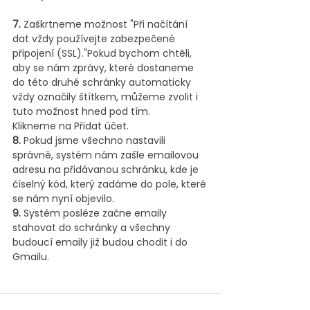
7.
 Zaškrtneme možnost "Při načítání 
dat vždy používejte zabezpečené 
připojení (SSL)."Pokud bychom chtěli, 
aby se nám zprávy, které dostaneme 
do této druhé schránky automaticky 
vždy označily štítkem, můžeme zvolit i 
tuto možnost hned pod tím.
Klikneme na Přidat účet.
8.
 Pokud jsme všechno nastavili 
správně, systém nám zašle emailovou 
adresu na přidávanou schránku, kde je 
číselný kód, který zadáme do pole, které 
se nám nyní objevilo.
9.
 Systém posléze začne emaily 
stahovat do schránky a všechny 
budoucí emaily již budou chodit i do 
Gmailu.