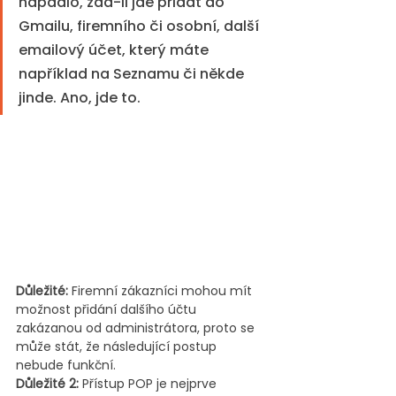
napadlo, zda-li jde přidat do 
Gmailu, firemního či osobní, další 
emailový účet, který máte 
například na Seznamu či někde 
jinde. Ano, jde to.
Důležité:
 Firemní zákazníci mohou mít 
možnost přidání dalšího účtu 
zakázanou od administrátora, proto se 
může stát, že následující postup 
nebude funkční.
Důležité 2:
 Přístup POP je nejprve 