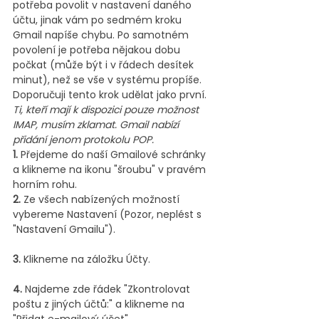
potřeba povolit v nastavení daného 
účtu, jinak vám po sedmém kroku 
Gmail napíše chybu. Po samotném 
povolení je potřeba nějakou dobu 
počkat (může být i v řádech desítek 
minut), než se vše v systému propíše. 
Doporučuji tento krok udělat jako první.
Ti, kteří mají k dispozici pouze možnost 
IMAP, musím zklamat. Gmail nabízí 
přidání jenom protokolu POP.
1.
 Přejdeme do naší Gmailové schránky 
a klikneme na ikonu "šroubu" v pravém 
horním rohu.
2.
 Ze všech nabízených možností 
vybereme Nastavení (Pozor, neplést s 
"Nastavení Gmailu").
3.
 Klikneme na záložku Účty.
4.
 Najdeme zde řádek "Zkontrolovat 
poštu z jiných účtů:" a klikneme na 