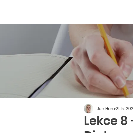
Jan Hora
21. 5. 20
Lekce 8