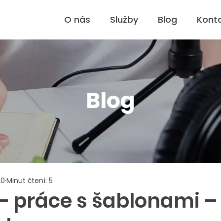
O nás
Služby
Blog
Kont
Blog
20
Minut čtení: 5
 – práce s šablonami –