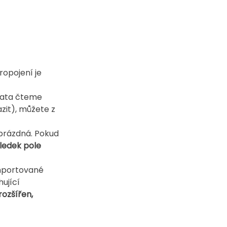
ropojení je 
data čteme 
zit), můžete z 
prázdná. Pokud 
ledek pole 
mportované 
ující 
ozšířen, 