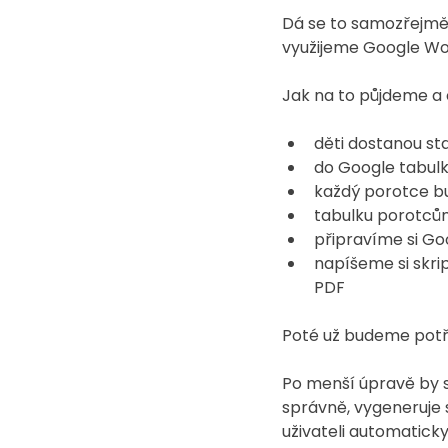
Dá se to samozřejmě 
využijeme Google Wor
Jak na to půjdeme 
děti dostanou st
do Google tabulk
každý porotce bu
tabulku porotcům
připravíme si G
napíšeme si skrip
PDF
Poté už budeme potře
Po menší úpravě by se
správně, vygeneruje s
uživateli automatic