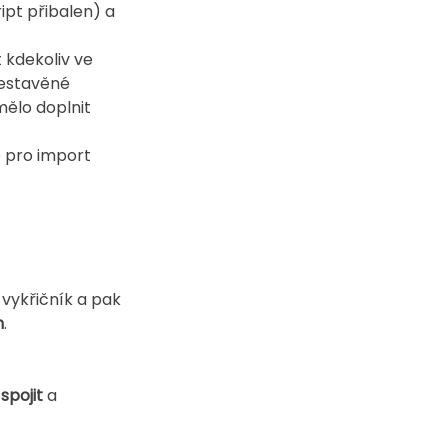
ipt přibalen) a 
 kdekoliv ve 
vestavěné 
mělo doplnit 
e pro import 
u, vykřičník a pak 
m
. 
 spojit
 a 