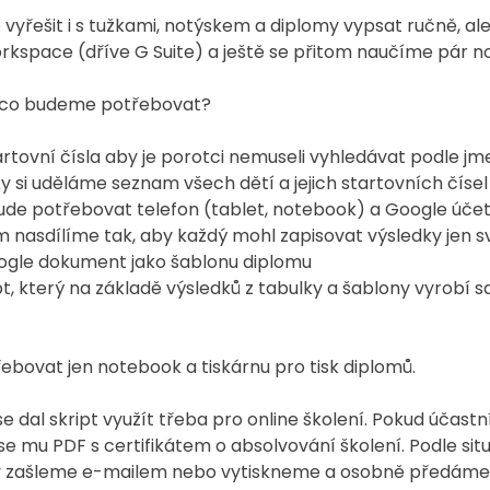
vyřešit i s tužkami, notýskem a diplomy vypsat ručně, ale
kspace (dříve G Suite) a ještě se přitom naučíme pár n
a co budeme potřebovat?
artovní čísla aby je porotci nemuseli vyhledávat podle jm
y si uděláme seznam všech dětí a jejich startovních čísel
de potřebovat telefon (tablet, notebook) a Google úče
 nasdílíme tak, aby každý mohl zapisovat výsledky jen sv
oogle dokument jako šablonu diplomu
t, který na základě výsledků z tabulky a šablony vyrobí s
bovat jen notebook a tiskárnu pro tisk diplomů.
 dal skript využít třeba pro online školení. Pokud účastní
e mu PDF s certifikátem o absolvování školení. Podle situ
ky zašleme e-mailem nebo vytiskneme a osobně předáme