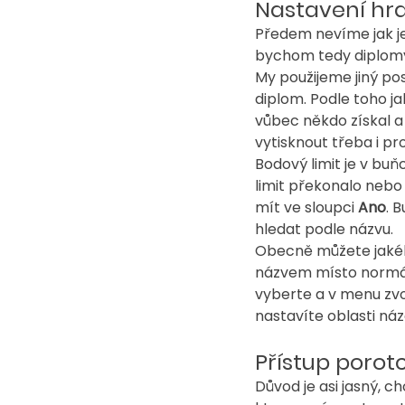
Nastavení hra
Předem nevíme jak je
bychom tedy diplomy
My použijeme jiný pos
diplom. Podle toho ja
vůbec někdo získal 
vytisknout třeba i p
Bodový limit je v buň
limit překonalo nebo
mít ve sloupci 
Ano
. 
hledat podle názvu.
Obecně můžete jakéko
názvem místo normál
vyberte a v menu zvo
nastavíte oblasti náz
Přístup porotc
Důvod je asi jasný, 