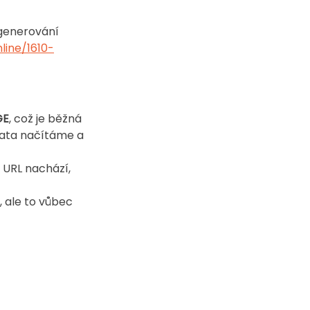
ygenerování 
line/1610-
GE
, což je běžná 
data načítáme a 
URL nachází, 
 ale to vůbec 