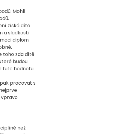
odů. Mohli 
odů.
ní získá dítě 
 a sladkosti 
 moci diplom 
obně.
e toho zda dítě 
 které budou 
e tuto hodnotu 
 pak pracovat s 
nejprve 
 vpravo 
ciplíně než 