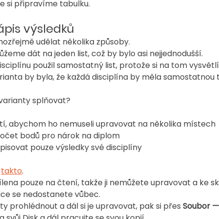
e si připravíme tabulku.
ápis výsledků
mozřejmě udělat několika způsoby.
žeme dát na jeden list, což by bylo asi nejjednodušší.
sciplínu použil samostatný list, protože si na tom vysvětl
rianta by byla, že každá disciplína by měla samostatnou 
varianty splňovat?
tí, abychom ho nemuseli upravovat na několika místech
očet bodů pro nárok na diplom
isovat pouze výsledky své disciplíny
 
takto
.
ílena pouze na čtení, takže ji nemůžete upravovat a ke sk
ulce se nedostanete vůbec.
ty prohlédnout a dál si je upravovat, pak si přes 
Soubor — 
a svůj Disk a dál pracujte se svou kopií.