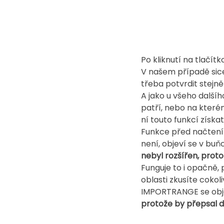
Po kliknutí na tlačít
V našem případě sice 
třeba potvrdit stejně
A jako u všeho další
patří, nebo na kterém
ní touto funkcí získat
Funkce před načtením
není, objeví se v buň
nebyl rozšířen, prot
Funguje to i opačně,
oblasti zkusíte coko
IMPORTRANGE se obj
protože by přepsal d