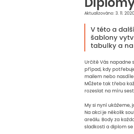
Diplomy
Aktualizováno:
3. 11. 202
V této a dalš
šablony vytv
tabulky a na
Určitě Vás napadne sp
případ, kdy potřebuj
mailem nebo nasdílet
Můžete tak třeba ka
rozeslat na míru ses
My si nyní ukážeme, j
Na akci je několik s
areálu. Body za každ
sladkosti a diplom 