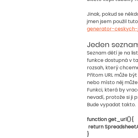
Jinak, pokud se někd
jmen jsem použil tuto
generator-ceskych-
Jeden seznam
Seznam dětí je na list
funkce dostupná v ta
rozsah, který chceme
Přitom URL může být
nebo místo něj můžem
Funkci, která by vra
nevadí, protože si ji
Bude vypadat takto.
function get_url(){
 return SpreadsheetA
}