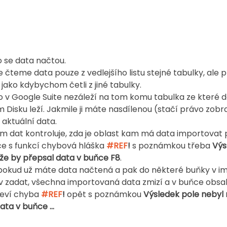
ko se data načtou.
čteme data pouze z vedlejšího listu stejné tabulky, ale p
 jako kdybychom četli z jiné tabulky.
ho v Google Suite nezáleží na tom komu tabulka ze které 
 Disku leží. Jakmile ji máte nasdílenou (stačí právo zobra
 aktuální data.
 dat kontroluje, zda je oblast kam má data importovat 
ce s funkcí chybová hláška 
#REF
!
 s poznámkou třeba 
Výs
ože by přepsal data v buňce F8
.
 pokud už máte data načtená a pak do některé buňky v i
liv zadat, všechna importovaná data zmizí a v buňce obsah
eví chyba 
#REF
!
 opět s poznámkou 
Výsledek pole nebyl r
ata v buňce …