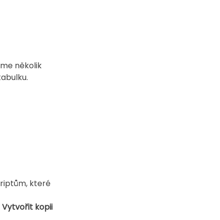
íme několik 
tabulku.
riptům, které 
Vytvořit kopii