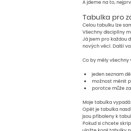
A jdeme na to, nejprv
Tabulka pro z
Celou tabulku lze sa
Všechny disciplíny mů
Já jsem pro každou di
nových věcí. Další va
Co by měly všechny 
jeden seznam dě
možnost měnit p
porotce může zap
Moje tabulka vypadá
Opět je tabulka nasd
jsou přibaleny k tab
Pokud si chcete skrip
uložte kopii tabulky n