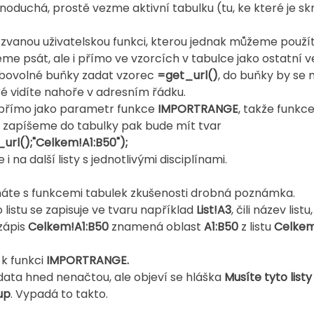
ednoduchá, prostě vezme aktivní tabulku (tu, ke které je skr
kzvanou uživatelskou funkci, kterou jednak můžeme použít
eme psát, ale i přímo ve vzorcích v tabulce jako ostatní 
libovolné buňky zadat vzorec 
=get_url()
, do buňky by se 
ré vidíte nahoře v adresním řádku.
 přímo jako parametr funkce 
IMPORTRANGE
, takže funkc
u zapíšeme do tabulky pak bude mít tvar
l();"Celkem!A1:B50");
i na další listy s jednotlivými disciplínami.
máte s funkcemi tabulek zkušenosti drobná poznámka.
 listu se zapisuje ve tvaru například 
List!A3
, čili název list
zápis 
Celkem!A1:B50
 znamená oblast 
A1:B50
 z listu 
Celke
 funkci 
IMPORTRANGE.
data hned nenačtou, ale objeví se hláška 
Musíte tyto listy
up
. Vypadá to takto.