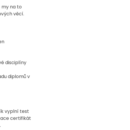
 my na to 
ových věcí.
en
t
é disciplíny
adu diplomů v 
k vyplní test 
ace certifikát 
.