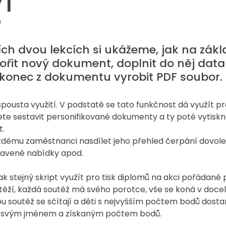
 I
0
ích dvou lekcích si ukážeme, jak na zákl
ořit nový dokument, doplnit do něj data
konec z dokumentu vyrobit PDF soubor.
ousta využití. V podstatě se tato funkčnost dá využít pro
ete sestavit personifikované dokumenty a ty poté vytiskno
. 
ždému zaměstnanci nasdílet jeho přehled čerpání dovole
tavené nabídky apod.
ak stejný skript využít pro tisk diplomů na akci pořádané p
outěží, každá soutěž má svého porotce, vše se koná v doce
ou soutěž se sčítají a děti s nejvyšším počtem bodů dosta
se svým jménem a získaným počtem bodů.