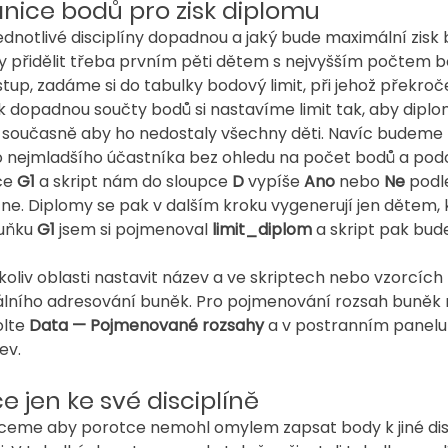
nice bodů pro zisk diplomu
dnotlivé disciplíny dopadnou a jaký bude maximální zisk b
 přidělit třeba prvním pěti dětem s nejvyšším počtem b
tup, zadáme si do tabulky bodový limit, při jehož překroče
k dopadnou součty bodů si nastavíme limit tak, aby diplom
a současně aby ho nedostaly všechny děti. Navíc budeme
ro nejmladšího účastníka bez ohledu na počet bodů a pod
ce 
G1 
a skript nám do sloupce 
D
 vypíše 
Ano
 nebo 
Ne
 podl
 ne. Diplomy se pak v dalším kroku vygenerují jen dětem,
Buňku 
G1 
jsem si pojmenoval 
limit_diplom 
a skript pak bud
liv oblasti nastavit název a ve skriptech nebo vzorcích
ního adresování buněk. Pro pojmenování rozsah buněk 
lte 
Data — Pojmenované rozsahy
 a v postranním panelu
ev.
e jen ke své disciplíně
chceme aby porotce nemohl omylem zapsat body k jiné dis