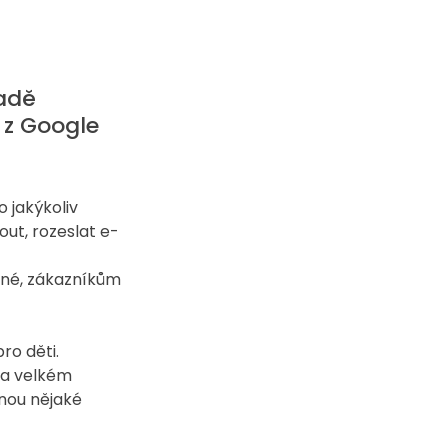
adě 
 z Google 
 jakýkoliv 
ut, rozeslat e-
né, zákazníkům 
ro děti.
la velkém 
nou nějaké 