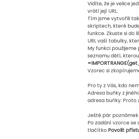
Vidíte, že je velice j
vrátí její URL.
Tím jsme vytvořili ta
skriptech, které bud
funkce. Zkuste si do 
URL vaší tabulky, kte
My funkci použijeme
seznamu dětí, ktero
=IMPORTRANGE(get_ur
Vzorec si zkopírujeme 
Pro ty z Vás, kdo ne
Adresa buňky z jiného
adresa buňky. Proto 
Ještě pár poznámek k
Po zadání vzorce se 
tlačítko 
Povolit příst