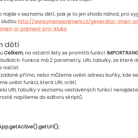
o najde v seznamu dětí, pak je to jen shoda náhod, pro v
 službu 
http://www.jmenaprijmeni.cz/generator-jmen-on
jmen-a-prijmeni-pro-kluka
 dětí
u 
Celkem
, na ostatní listy se promítá funkcí 
IMPORTRAN
bulkách. Funkce má 2 parametry, URL tabulky, ze které 
 načíst.
 zadané přímo, nebo můžeme uvést adresu buňky, kde se 
e uvést funkci, která URL vrátí.
cela URL tabulky v seznamu vestavěných funkcí nenajdete,
 prostě napíšeme do editoru skriptů.
pp.getActive().getUrl(); 