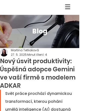
Blog
Martina Tetliaková
27. 5. 2025
Minut čtení: 4
Nový úsvit produktivity:
Úspěšná adopce Gemini
ve vaší firmě s modelem
ADKAR
Svět práce prochází dynamickou 
transformací, kterou pohání 
umělá inteligence (AI) dostupná 