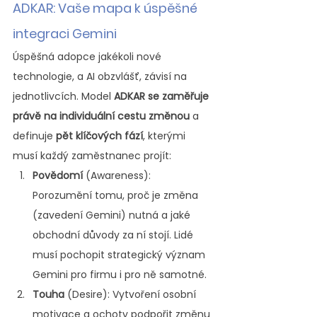
ADKAR: Vaše mapa k úspěšné 
integraci Gemini
Úspěšná adopce jakékoli nové 
technologie, a AI obzvlášť, závisí na 
jednotlivcích. Model 
ADKAR se zaměřuje 
právě na individuální cestu změnou
 a 
definuje 
pět klíčových fází
, kterými 
musí každý zaměstnanec projít:
Povědomí 
(Awareness): 
Porozumění tomu, proč je změna 
(zavedení Gemini) nutná a jaké 
obchodní důvody za ní stojí. Lidé 
musí pochopit strategický význam 
Gemini pro firmu i pro ně samotné.
Touha
 (Desire): Vytvoření osobní 
motivace a ochoty podpořit změnu 