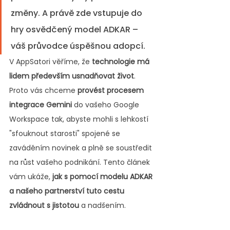
změny. A právě zde vstupuje do 
hry osvědčený model ADKAR – 
váš průvodce úspěšnou adopcí.
V AppSatori věříme, že 
technologie má 
lidem především usnadňovat život
. 
Proto vás chceme 
provést procesem 
integrace Gemini
 do vašeho Google 
Workspace tak, abyste mohli s lehkostí 
"sfouknout starosti" spojené se 
zaváděním novinek a plně se soustředit 
na růst vašeho podnikání. Tento článek 
vám ukáže, 
jak s pomocí modelu ADKAR 
a našeho partnerství tuto cestu 
zvládnout s jistotou
 a nadšením.