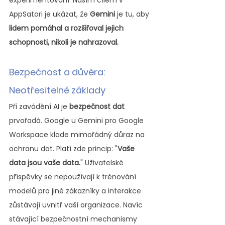
experimentování. Naším cílem v 
AppSatori je ukázat, že 
Gemini
 je tu, aby 
lidem pomáhal a rozšiřoval jejich 
schopnosti, nikoli je nahrazoval.
Bezpečnost a důvěra: 
Neotřesitelné základy
Při zavádění AI je 
bezpečnost dat
prvořadá. Google u Gemini pro Google 
Workspace klade mimořádný důraz na 
ochranu dat. Platí zde princip: "
Vaše 
data jsou vaše data.
" Uživatelské 
příspěvky se nepoužívají k trénování 
modelů pro jiné zákazníky a interakce 
zůstávají uvnitř vaší organizace. Navíc 
stávající bezpečnostní mechanismy 