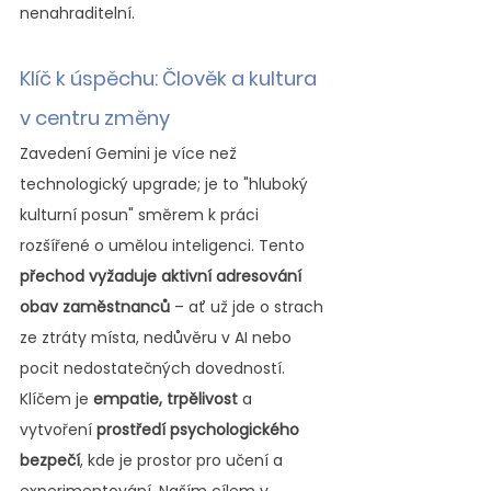
nenahraditelní.
Klíč k úspěchu: Člověk a kultura 
v centru změny
Zavedení Gemini je více než 
technologický upgrade; je to "hluboký 
kulturní posun" směrem k práci 
rozšířené o umělou inteligenci. Tento 
přechod vyžaduje aktivní adresování 
obav zaměstnanců
 – ať už jde o strach 
ze ztráty místa, nedůvěru v AI nebo 
pocit nedostatečných dovedností. 
Klíčem je 
empatie, trpělivost 
a 
vytvoření 
prostředí psychologického 
bezpečí
, kde je prostor pro učení a 