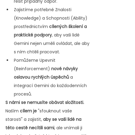
řešit případný odpor.
Zajistíme potřebné Znalosti 
(Knowledge) a Schopnosti (Ability) 
prostřednictvím 
cílených školení a 
praktické podpory
, aby vaši lidé 
Gemini nejen uměli ovládat, ale aby 
s ním chtěli pracovat.
Pomůžeme Upevnit 
(Reinforcement) 
nové návyky 
oslavou rychlých úspěchů
 a 
integrací Gemini do každodenních 
procesů.
S námi se nemusíte obávat složitosti.
Naším 
cílem je
 "sfouknout vaše 
starosti" a zajistit, 
aby se vaši lidé na 
této cestě necítili sami
, ale vnímali ji 