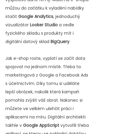
můžou do začátku k vyladění nabídky 
stačit 
Google Analytics
, jednoduchý 
vizualizátor 
Looker Studio
 a vedle 
fyzického skladu s produkty mít i 
digitální datový sklad 
BigQuery
.
Jak e-shop roste, vyplatí se začít data 
spojovat na jednom místě. Třeba ta 
marketingová z Google a Facebook Ads 
s účetnictvím. Díky tomu si uděláte 
lepší obrázek, nakolik která kampaň 
pomohla zvýšit váš obrat. Nakonec si 
můžete ve velkém ulehčit práci i 
aplikacemi na míru. Digitální architekti 
takhle v 
Google AppScript
 vytvořili třeba 
aplikaci, se kterou se pokladní dokážou 