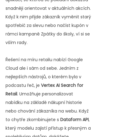
snadněji orientovat v aktuálních akcích. 
Když k nim přijde zákazník vyměnit starý 
spotřebič za slevu nebo načíst kupón v 
rámci kampaně Zpátky do školy, ví si se 
vším rady.
Řešení na míru retailu nabízí Google 
Cloud ale i sám od sebe. Jedním z 
nejlepších nástrojů, o kterém byla v 
podcastu řeč, je 
Vertex AI Search for 
Retail
. Umožňuje personalizovat 
nabídku na základě nákupní historie 
nebo chování zákazníka na webu. Když 
to chytře zkombinujete s 
Dataform API
, 
který modelu zajistí přístup k přesným a 
spolehlivým datům, dokážete 