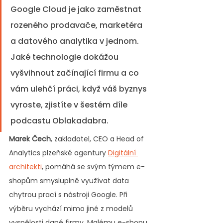
Google Cloud je jako zaměstnat 
rozeného prodavače, marketéra 
a datového analytika v jednom. 
Jaké technologie dokážou 
vyšvihnout začínající firmu a co 
vám ulehčí práci, když váš byznys 
vyroste, zjistíte v šestém díle 
podcastu Oblakadabra.
Marek Čech
, zakladatel, CEO a Head of 
Analytics plzeňské agentury 
Digitální 
architekti
, pomáhá se svým týmem e-
shopům smysluplně využívat data 
chytrou prací s nástroji Google. Při 
výběru vychází mimo jiné z modelů 
vyspělosti dané firmy. Malému e-shopu 