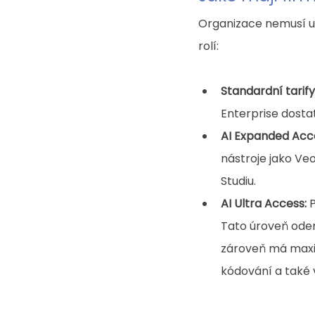
Organizace nemusí up
rolí:
Standardní tarify
Enterprise dosta
AI Expanded Acc
nástroje jako Ve
Studiu.
AI Ultra Access:
 
Tato úroveň odem
zároveň má maxim
kódování a také 