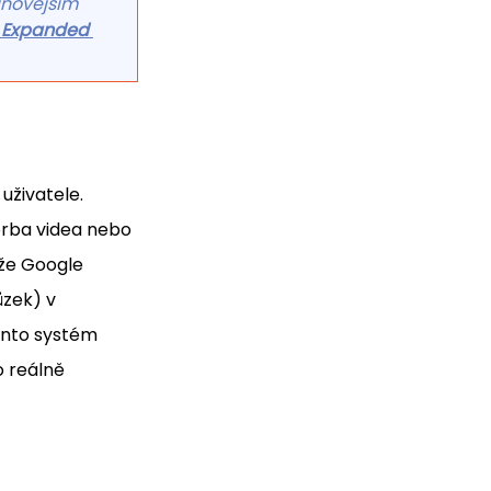
jnovějším 
I Expanded 
uživatele. 
orba videa nebo 
že Google 
zek) v 
ento systém 
 reálně 