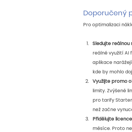
Doporučený p
Pro optimalizaci nák
Sledujte reálnou
reálné využití AI 
aplikace narážej
kde by mohlo doj
Využijte promo o
limity. Zvýšené l
pro tarify Starter
než začne vynuco
Přidělujte licenc
měsíce. Proto nen