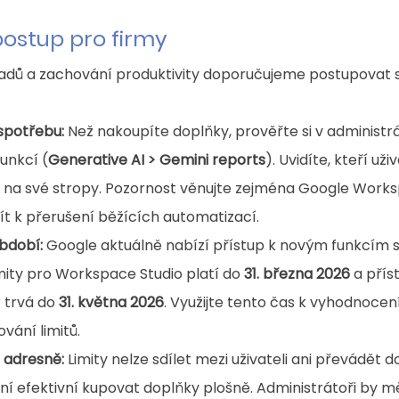
ostup pro firmy
ladů a zachování produktivity doporučujeme postupovat s
 spotřebu:
 Než nakoupíte doplňky, prověřte si v administrá
funkcí (
Generative AI > Gemini reports
). Uvidíte, kteří uži
í na své stropy. Pozornost věnujte zejména Google Works
ít k přerušení běžících automatizací.
bdobí:
 Google aktuálně nabízí přístup k novým funkcím s 
imity pro Workspace Studio platí do 
31. března 2026
 a přís
 trvá do 
31. května 2026
. Využijte tento čas k vyhodnocení
vání limitů.
e adresně:
 Limity nelze sdílet mezi uživateli ani převádět d
í efektivní kupovat doplňky plošně. Administrátoři by měl