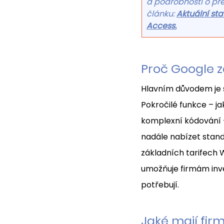
a podrobnosti o př
článku: 
Aktuální st
Access.
Proč Google z
Hlavním důvodem je sp
Pokročilé funkce – j
komplexní kódování –
nadále nabízet stand
základních tarifech 
umožňuje firmám inve
potřebují.
Jaké mají fir