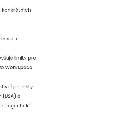
 konkrétních 
iness a 
yšuje limity pro 
 ve Workspace 
tivní projekty. 
r (USA) 
a 
pro agentické 