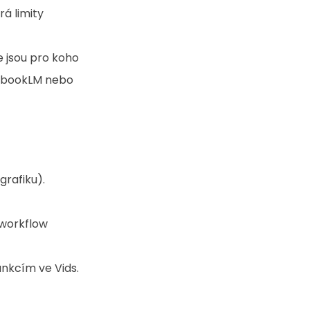
á limity 
e jsou pro koho 
tebookLM nebo 
grafiku).
workflow 
unkcím ve Vids.