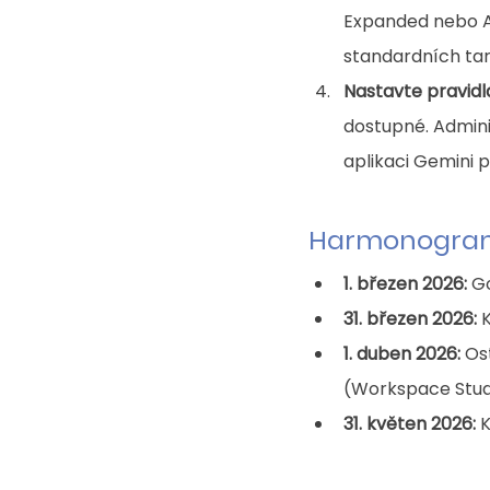
Expanded nebo AI
standardních tari
Nastavte pravidl
dostupné. Admini
aplikaci Gemini p
Harmonogra
1. březen 2026:
 G
31. březen 2026:
 
1. duben 2026:
 Os
(Workspace Stud
31. květen 2026:
 