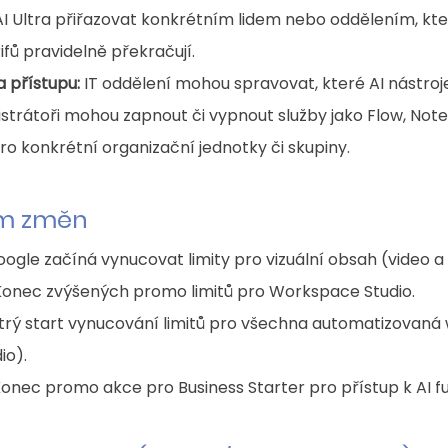
 Ultra přiřazovat konkrétním lidem nebo oddělením, kter
fů pravidelně překračují.
a přístupu:
 IT oddělení mohou spravovat, které AI nástroj
strátoři mohou zapnout či vypnout služby jako Flow, No
ro konkrétní organizační jednotky či skupiny.
m změn
oogle začíná vynucovat limity pro vizuální obsah (video a 
Konec zvýšených promo limitů pro Workspace Studio.
trý start vynucování limitů pro všechna automatizovaná 
io).
Konec promo akce pro Business Starter pro přístup k AI f