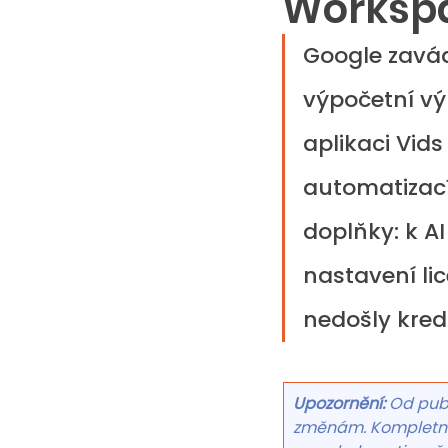
Workspac
Google zavád
výpočetní vý
aplikaci Vids
automatizací
doplňky: k A
nastavení lic
nedošly kred
Upozornění: 
Od publ
změnám. Kompletní 