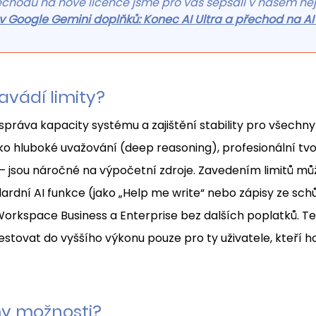
echodu na nové licence jsme pro vás sepsali v našem ne
av Google Gemini doplňků: Konec AI Ultra a přechod na A
avádí limity?
ráva kapacity systému a zajištění stability pro všechny 
ako hluboké uvažování (deep reasoning), profesionální tv
 jsou náročné na výpočetní zdroje. Zavedením limitů mů
ardní AI funkce (jako „Help me write“ nebo zápisy ze schů
Workspace Business a Enterprise bez dalších poplatků. T
stovat do vyššího výkonu pouze pro ty uživatele, kteří ho
my možnosti?