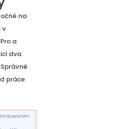
y
ročné na 
 v 
Pro a 
ici dva 
. Správné 
ed práce 
ím licenčním 