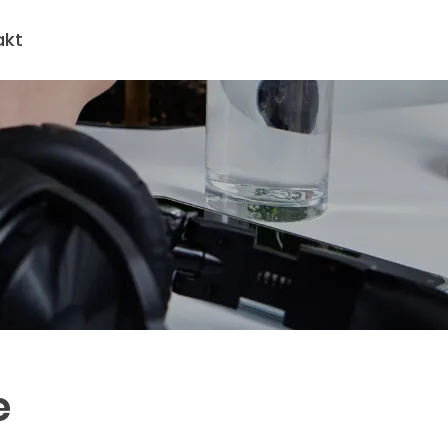
akt
e