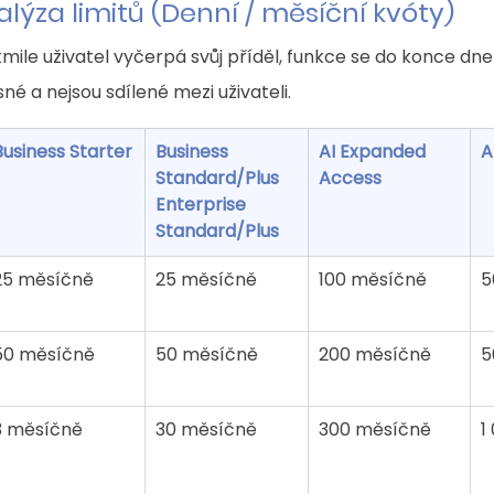
lýza limitů (Denní / měsíční kvóty)
mile uživatel vyčerpá svůj příděl, funkce se do konce dne 
né a nejsou sdílené mezi uživateli.
Business Starter
Business 
AI Expanded 
A
Standard/Plus 
Access
Enterprise 
Standard/Plus
25 měsíčně
25 měsíčně
100 měsíčně
5
50 měsíčně
50 měsíčně
200 měsíčně
5
3 měsíčně
30 měsíčně
300 měsíčně
1