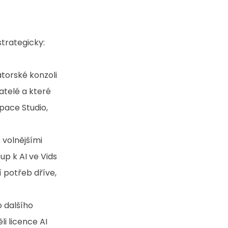
trategicky:
torské konzoli 
vatelé a které 
pace Studio, 
volnějšími 
tup k AI ve Vids 
 potřeb dříve, 
o dalšího 
i licence AI 