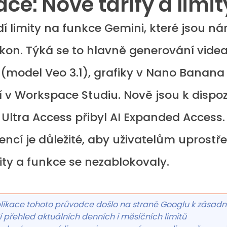
e: Nové tarify a limit
í limity na funkce Gemini, které jsou ná
kon. Týká se to hlavně generování videa
 (model Veo 3.1), grafiky v Nano Banana 
 v Workspace Studiu. Nově jsou k dispoz
I Ultra Access přibyl AI Expanded Access
encí je důležité, aby uživatelům uprostř
ity a funkce se nezablokovaly.
ikace tohoto průvodce došlo na straně Googlu k zásadn
přehled aktuálních denních i měsíčních limitů