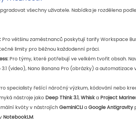
gradovat všechny uživatele. Nabídka je rozdělena podle
:
 Pro většinu zaměstnanců poskytují tarify Workspace Bus
tečné limity pro běžnou každodenní práci.
ess:
 Pro týmy, které potřebují ve velkém tvořit obsah. Nav
o 3.1 (video), Nano Banana Pro (obrázky) a automatizace
Pro specialisty řešící náročný výzkum, kódování nebo krea
yká nástroje jako 
Deep Think 3.1
, 
Whisk
 a 
Project Marine
ální kvóty v nástrojích 
GeminiCLI 
a 
Google Antigravity
 
v 
NotebookLM
.