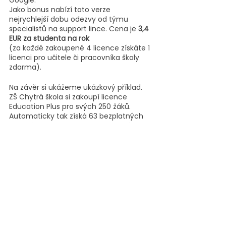
Google.
Jako bonus nabízí tato verze 
nejrychlejší dobu odezvy od týmu 
specialistů na support lince. Cena je
 3,4 
EUR za studenta na rok
(za každé zakoupené 4 licence získáte 1 
licenci pro učitele či pracovníka školy 
zdarma).
Na závěr si ukážeme ukázkový příklad. 
ZŠ Chytrá škola si zakoupí licence 
Education Plus pro svých 250 žáků. 
Automaticky tak získá 63 bezplatných 
licencí pro učitele a spolupracovníky. 
Ročně ji tak vyjde provoz na 850 EUR. 
V AppSatori se školami pracujeme již od 
roku 2012, kdy jsme pro ZŠ a MŠ Na 
Beránku v Praze 12  naprogramovali 
vlastní systém pro podporu Montessori 
výuky ještě před vznikem Google 
Classroom. 