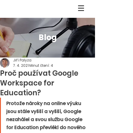
Blog
Jiří Palyza
7. 4. 2021
Minut čtení: 4
Proč používat Google
Workspace for
Education?
Protože nároky na online výuku 
jsou stále vyšší a vyšší, Google 
nezahálel a svou službu Google 
for Education převlékl do nového 