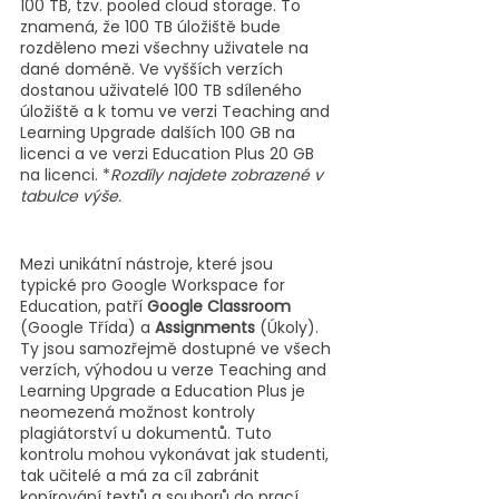
100 TB, tzv. pooled cloud storage. To 
znamená, že 100 TB úložiště bude 
rozděleno mezi všechny uživatele na 
dané doméně. Ve vyšších verzích 
dostanou uživatelé 100 TB sdíleného 
úložiště a k tomu ve verzi Teaching and 
Learning Upgrade dalších 100 GB na 
licenci a ve verzi Education Plus 20 GB 
na licenci. *
Rozdíly najdete zobrazené v 
tabulce výše.
Mezi unikátní nástroje, které jsou 
typické pro Google Workspace for 
Education, patří 
Google Classroom
(Google Třída) a 
Assignments
 (Úkoly). 
Ty jsou samozřejmě dostupné ve všech 
verzích, výhodou u verze Teaching and 
Learning Upgrade a Education Plus je 
neomezená možnost kontroly 
plagiátorství u dokumentů. Tuto 
kontrolu mohou vykonávat jak studenti, 
tak učitelé a má za cíl zabránit 
kopírování textů a souborů do prací 