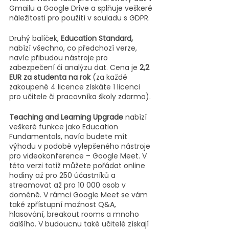
Gmailu a Google Drive a splňuje veškeré 
náležitosti pro použití v souladu s GDPR.
Druhý balíček, 
Education Standard,
nabízí všechno, co předchozí verze, 
navíc přibudou nástroje pro 
zabezpečení či analýzu dat. Cena je 
2,2 
EUR za studenta na rok
 (za každé 
zakoupené 4 licence získáte 1 licenci 
pro učitele či pracovníka školy zdarma).
Teaching and Learning Upgrade 
nabízí 
veškeré funkce jako Education 
Fundamentals, navíc budete mít 
výhodu v podobě vylepšeného nástroje 
pro videokonference – Google Meet. V 
této verzi totiž můžete pořádat online 
hodiny až pro 250 účastníků a 
streamovat až pro 10 000 osob v 
doméně. V rámci Google Meet se vám 
také zpřístupní možnost Q&A, 
hlasování, breakout rooms a mnoho 
dalšího. V budoucnu také učitelé získají 