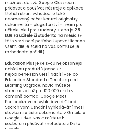
možnost do své Google Classroom 
přidávat a používat nástroje a aplikace 
třetích stran. Výhodou je také 
neomezený počet kontrol originality 
dokumentu – plagiátorství – nejen pro 
učitele, ale i pro studenty. Cena je 
2,5 
EUR za učitele či studenta na měsíc
 (v 
této verzi není potřeba kupovat licence 
všem, ale je zcela na vás, komu se je 
rozhodnete pořídit).
Education Plus
 je se svou nejobsáhlejší 
nabídkou produktů jednou z 
nejoblíbenějších verzí. Nabízí vše, co 
Education Standard a Teaching and 
Learning Upgrade, navíc můžete 
streamovat až pro 100 000 osob v 
doméně pomocí Google Meet. 
Personalizované vyhledávání Cloud 
Search vám usnadní vyhledávání mezi 
stovkami a tisíci dokumentů v Gmailu a 
Google Drive. Navíc můžete k 
souborům přidávat metadata z Disku 