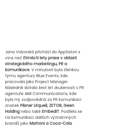
Jana Voborská přichází do AppSatori s 
více než 
čtrnácti lety praxe v oblasti 
strategického marketingu, PR a 
komunikace
. V minulosti byla členkou 
týmu agentury Blue Events, kde 
pracovala jako Project Manager. 
Následně sbírala šest let zkušenosti v PR 
agentuře AMI Communications, kde 
byla mj. zodpovědná za PR komunikaci 
značek 
Pilsner Urquell, ZETOR, Geen 
Holding
 nebo také
 EmbedIT
. Podílela se 
na komunikaci dalších významných 
brandů jako
 Mattoni a Coca-Cola
. 