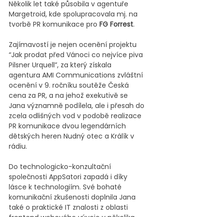
Několik let také působila v agentuře 
Margetroid, kde spolupracovala mj. na 
tvorbě PR komunikace pro 
FG Forrest
.
Zajímavostí je nejen ocenění projektu 
“Jak prodat před Vánoci co nejvíce piva 
Pilsner Urquell”, za který získala 
agentura AMI Communications zvláštní 
ocenění v 9. ročníku soutěže Česká 
cena za PR, a na jehož exekutivě se 
Jana významně podílela, ale i přesah do 
zcela odlišných vod v podobě realizace 
PR komunikace dvou legendárních 
dětských heren Nudný otec a Králík v 
rádiu.
Do technologicko-konzultační 
společnosti AppSatori zapadá i díky 
lásce k technologiím. Své bohaté 
komunikační zkušenosti doplnila Jana 
také o praktické IT znalosti z oblasti 