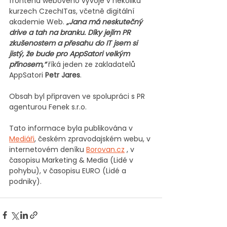
frontend webového vývoje v několika 
kurzech CzechITas, včetně digitální 
akademie Web.
„Jana má neskutečný 
drive a tah na branku. Díky jejím PR 
zkušenostem a přesahu do IT jsem si 
jistý, že bude pro AppSatori velkým 
přínosem,“
říká jeden ze zakladatelů 
AppSatori 
Petr Jares
.
Obsah byl připraven ve spolupráci s PR 
agenturou Fenek s.r.o.
Tato informace byla publikována v 
Mediáři
, českém zpravodajském webu, v 
internetovém deníku 
Borovan.cz
 , v 
časopisu Marketing & Media (Lidé v 
pohybu), v časopisu EURO (Lidé a 
podniky).