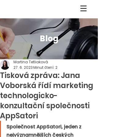
Blog
Martina Tetliaková
27. 6. 2023
Minut čtení: 2
Tisková zpráva: Jana
Voborská řídí marketing
technologicko-
konzultační společnosti
AppSatori
Společnost AppSatori, jeden z 
nejvýznamnějších českých 