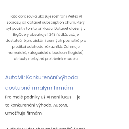
Tato obrazovka ukazuje rozhraní Vertex AI 
zobrazující dataset subscription churn, který 
byl použit v tomto příkladu. Dataset uložený v 
BigQuery obsahuje 1 243 řádků, což je 
dostatečné pro získání cenných poznatků pro 
predikci odchodu zákazníků. Zahrnuje 
numerické, kategorické a boolean (logické) 
atributy nezbytné pro trénink modelu.
AutoML: Konkurenční výhoda 
dostupná i malým firmám
Pro malé podniky už AI není luxus — je 
to konkurenční výhoda. AutoML 
umožňuje firmám: