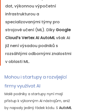
dat, výkonnou výpočetní 
infrastrukturou a 
specializovanými týmy pro 
strojové učení (ML). Díky 
Google 
Cloud’s Vertex AI AutoML
 však AI 
již není výsadou podniků s 
rozsáhlými odbornými znalostmi 
v oblasti ML.
Mohou i startupy a rozvíjející 
firmy využívat AI
Malé podniky a startupy nyní mají 
přístup k výkonným AI nástrojům, aniž 
by napsaly jediný řádek kódu. S 
AutoML