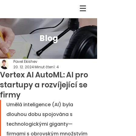
Blog
Pavel Ekishev
20. 12. 2024
Minut čtení: 4
Vertex AI AutoML: AI pro
startupy a rozvíjející se
firmy
Umělá inteligence (AI) byla 
dlouhou dobu spojována s 
technologickými giganty—
firmami s obrovským množstvím 