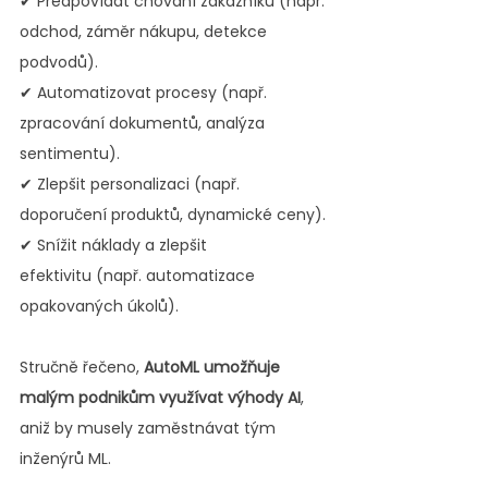
✔ Předpovídat chování zákazníků (např. 
odchod, záměr nákupu, detekce 
podvodů).
✔ Automatizovat procesy (např. 
zpracování dokumentů, analýza 
sentimentu).
✔ Zlepšit personalizaci (např. 
doporučení produktů, dynamické ceny).
✔ Snížit náklady a zlepšit 
efektivitu (např. automatizace 
opakovaných úkolů).
Stručně řečeno, 
AutoML umožňuje 
malým podnikům využívat výhody AI
, 
aniž by musely zaměstnávat tým 
inženýrů ML.