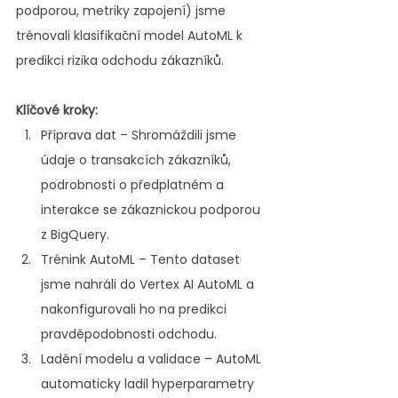
podporou, metriky zapojení) jsme 
trénovali klasifikační model AutoML k 
predikci rizika odchodu zákazníků.
Klíčové kroky:
Příprava dat – Shromáždili jsme 
údaje o transakcích zákazníků, 
podrobnosti o předplatném a 
interakce se zákaznickou podporou 
z BigQuery.
Trénink AutoML – Tento dataset 
jsme nahráli do Vertex AI AutoML a 
nakonfigurovali ho na predikci 
pravděpodobnosti odchodu.
Ladění modelu a validace – AutoML 
automaticky ladil hyperparametry 