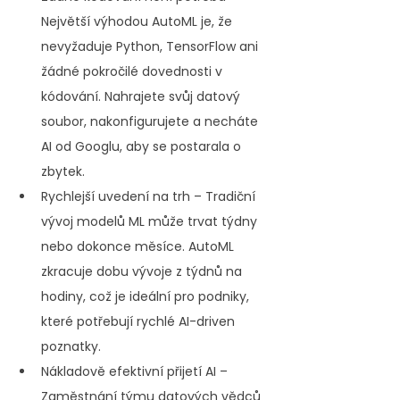
Největší výhodou AutoML je, že 
nevyžaduje Python, TensorFlow ani 
žádné pokročilé dovednosti v 
kódování. Nahrajete svůj datový 
soubor, nakonfigurujete a necháte 
AI od Googlu, aby se postarala o 
zbytek.
Rychlejší uvedení na trh – Tradiční 
vývoj modelů ML může trvat týdny 
nebo dokonce měsíce. AutoML 
zkracuje dobu vývoje z týdnů na 
hodiny, což je ideální pro podniky, 
které potřebují rychlé AI-driven 
poznatky.
Nákladově efektivní přijetí AI – 
Zaměstnání týmu datových vědců 