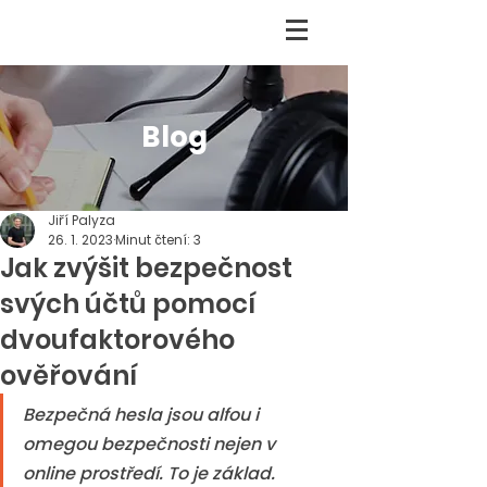
Blog
Jiří Palyza
26. 1. 2023
Minut čtení: 3
Jak zvýšit bezpečnost
svých účtů pomocí
dvoufaktorového
ověřování
Bezpečná hesla jsou alfou i 
omegou bezpečnosti nejen v 
online prostředí. To je základ. 