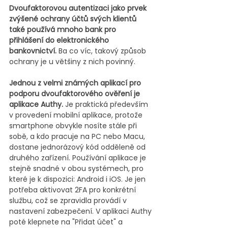
Dvoufaktorovou autentizaci jako prvek 
zvýšené ochrany účtů svých klientů 
také používá mnoho bank pro 
přihlášení do elektronického 
bankovnictví.
 Ba co víc, takový způsob 
ochrany je u většiny z nich povinný. 
Jednou z velmi známých aplikací pro 
podporu dvoufaktorového ověření je 
aplikace Authy.
 Je praktická především 
v provedení mobilní aplikace, protože 
smartphone obvykle nosíte stále při 
sobě, a kdo pracuje na PC nebo Macu, 
dostane jednorázový kód odděleně od 
druhého zařízení. Používání aplikace je 
stejně snadné v obou systémech, pro 
které je k dispozici: Android i iOS. Je jen 
potřeba aktivovat 2FA pro konkrétní 
službu, což se zpravidla provádí v 
nastavení zabezpečení. V aplikaci Authy 
poté klepnete na "Přidat účet" a 