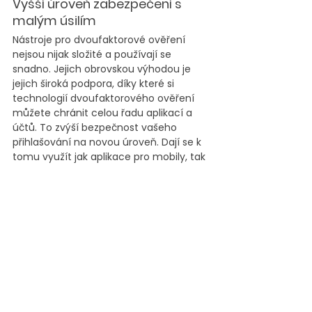
Vyšší úroveň zabezpečení s 
malým úsilím
Nástroje pro dvoufaktorové ověření 
nejsou nijak složité a používají se 
snadno. Jejich obrovskou výhodou je 
jejich široká podpora, díky které si 
technologií dvoufaktorového ověření 
můžete chránit celou řadu aplikací a 
účtů. To zvýší bezpečnost vašeho 
přihlašování na novou úroveň. Dají se k 
tomu využít jak aplikace pro mobily, tak 
i stolní počítače, které mají výhody z 
hlediska následné správy.
Založení a uživatelské nastavení 
dvoufaktorového ověření je k dispozici na 
https://myaccount.google.com/signinopti
ons/two-step-verification
. Z pohledu 
administrátora lze vynutit nastavení v 
Google Admin rozhraní. Pokud byste 
potřebovali pomoc s nastavením či 