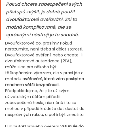
Pokud chcete zabezpečení svých 
přístupů zvýšit, je dobré použít 
dvoufaktorové ověřování. Zní to 
možná komplikovaně, ale se 
správnými nástroji je to snadné.
Dvoufaktorové co, prosím? Pokud 
nerozumíte, není třeba si dělat starosti. 
Dvoufaktorové ověření, nebo chcete-li 
dvoufaktorová autentizace (2FA), 
může sice pro někoho být 
těžkopádným výrazem, ale v praxi jde o 
metodu 
ověřování, která vám poskytne 
mnohem větší bezpečnost
. 
Předpokládejme, že jste už svým 
uživatelským účtům přiřadili 
zabezpečená hesla, nicméně i ta se 
mohou v případě krádeže dat dostat do 
nesprávných rukou, a poté být zneužita.
U dvoufaktorového ověření 
vstupuje do 