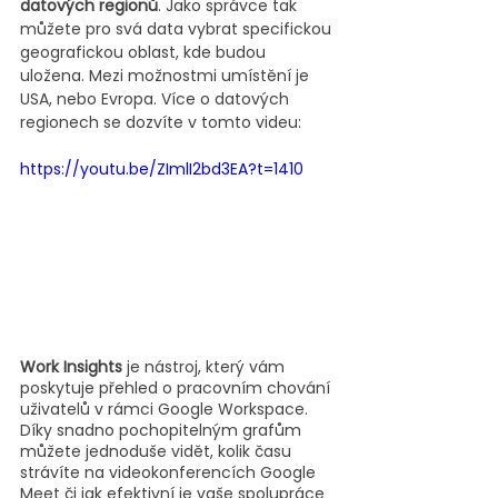
datových regionů
. Jako správce tak 
můžete pro svá data vybrat specifickou 
geografickou oblast, kde budou 
uložena. Mezi možnostmi umístění je 
USA, nebo Evropa. Více o datových 
regionech se dozvíte v tomto videu:
https://youtu.be/ZImlI2bd3EA?t=1410
Work Insights
 je nástroj, který vám 
poskytuje přehled o pracovním chování 
uživatelů v rámci Google Workspace. 
Díky snadno pochopitelným grafům 
můžete jednoduše vidět, kolik času 
strávíte na videokonferencích Google 
Meet či jak efektivní je vaše spolupráce 