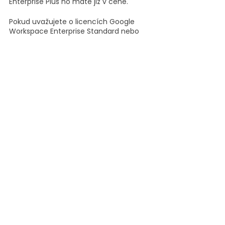
Enterprise Plus ho máte již v ceně.
Pokud uvažujete o licencích Google 
Workspace Enterprise Standard nebo 
Plus a máte další dotazy, obraťte se na 
nás na ahoj@appsatori.eu. Rádi vám 
poradíme.😉
Nejnovější příspěvky