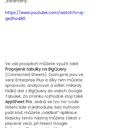
„karantény“.
https://www.youtube.com/watch?v=sj-
qe2ho4B0
Ve váš prospěch můžete využít také 
Propojené tabulky na BigQuery
(Connected Sheets). Dostupné jsou ve 
verzi Enterprise Plus a díky nim můžete 
spravovat, analyzovat a sdílet miliardy 
řádků dat z BigQuery do vašich Google 
Tabulek. Za zmínku rozhodně stojí také
AppSheet Pro
. Jedná se tzv. no-code 
řešení, kde si jednoduše, bez nutnosti 
psát kód, můžete „naklikat“ aplikace. 
Klasicky tento nástroj můžete získat v 
placené verzi, při řešení Google 