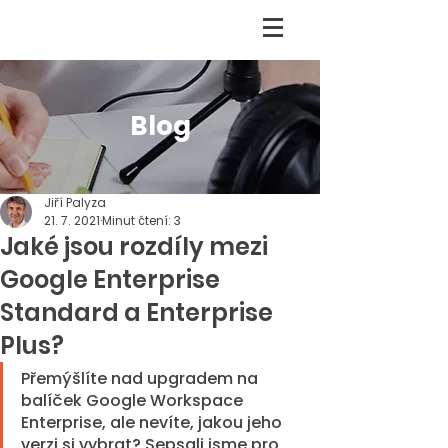
Blog
Jiří Palyza
21. 7. 2021
Minut čtení: 3
Jaké jsou rozdíly mezi
Google Enterprise
Standard a Enterprise
Plus?
Přemýšlíte nad upgradem na 
balíček Google Workspace 
Enterprise, ale nevíte, jakou jeho 
verzi si vybrat? Sepsali jsme pro 