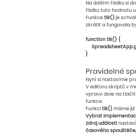
Na dalším řádku si 
řádku tuto hodnotu u
Funkce 
tik() 
je schvá
zkrátit a fungovala b
function tik() {
     SpreadsheetAp
}
Pravidelné sp
Nyní si nastavíme pra
V editoru skriptů v 
vpravo dole na tlačít
funkce.
Funkci 
tik()
 máme již
Vybrat implementac
zdroj události
 nastav
časového spouštěče