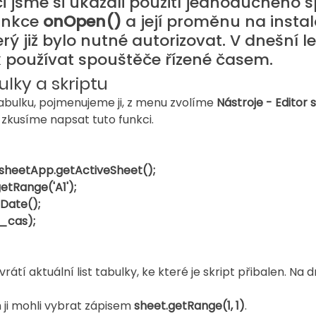
ci jsme si ukázali použití jednoduchého 
unkce 
onOpen()
 a její proměnu na insta
rý již bylo nutné autorizovat. V dnešní lek
 používat spouštěče řízené časem.
lky a skriptu
abulku, pojmenujeme ji, z menu zvolíme 
Nástroje - Editor 
zkusíme napsat tuto funkci.
adsheetApp.getActiveSheet();
getRange('A1');
 Date();
t_cas);
 vrátí aktuální list tabulky, ke které je skript přibalen. Na
ji mohli vybrat zápisem 
sheet.getRange(1, 1)
.