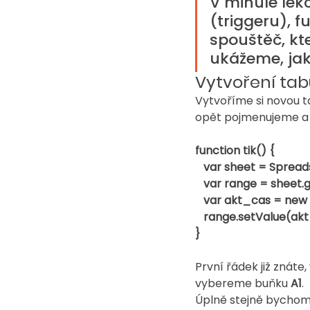
V minulé lek
(triggeru), f
spouštěč, kte
ukážeme, jak
Vytvoření tabu
Vytvoříme si novou t
opět pojmenujeme a 
function tik() {
   var sheet = Spre
   var range = sheet.
   var akt_cas = new
   range.setValue(ak
}
První řádek již znáte,
vybereme buňku 
A1
. 
Úplně stejně bychom 