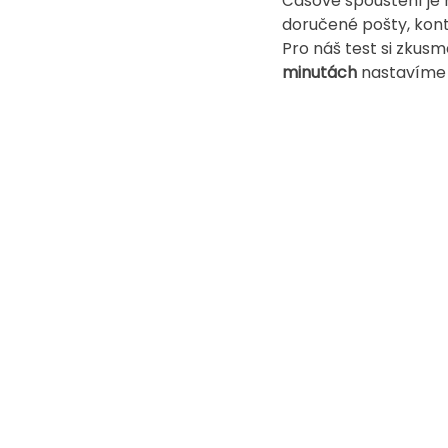
Časové spouštění je 
doručené pošty, kon
Pro náš test si zkusm
minutách
 nastavíme