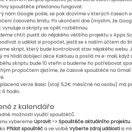
chny spouštěče přestanou fungovat.
rý nám Google pošle, se pak dozvíme v kterých časech s
čení časového limitu. Po ukončení dne (myslím, že Goog
it vynuluje a skripty se opět rozběhnou.
deme chtít pustit do nějakého většího projektu v Apps Scr
 podívat a udělat si propočet, jestli se s naším účtem do l
eme skript, který bude kontrolovat stav nějakého webu.
rý mi hlídá dobíjecí akce Kaktusu a posílá mi e-mail, když
běhu skriptu bude 10 vteřin a budeme ho potřebovat spo
chým propočtem zjistíme, že časové spouštěče na Gmail 
é.
ní placená verze Basic (stojí 5,2€ měsíčně na osobu) má 
t 6 hodin.
ené z kalendáře
edné možnosti využití spouštěčů.
menu vybereme 
Upravit -> Spouštěče aktuálního projektu
ko 
Přidat spouštěč
 a ve volbě 
Vyberte zdroj události
 si m