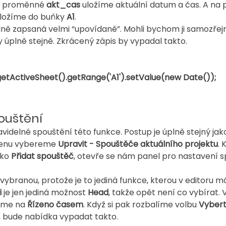
do proměnné 
akt_cas 
uložíme aktuální datum a čas. A na 
ložíme do buňky 
A1
.
lně zapsaná velmi “upovídaně”. Mohli bychom ji samozře
y úplně stejně. Zkrácený zápis by vypadal takto.
p.getActiveSheet().getRange('A1').setValue(new Date());
ouštění
videlné spouštění této funkce. Postup je úplně stejný jako 
menu vybereme 
Upravit - Spouštěče aktuálního projektu
. 
ko 
Přidat spouštěč
, otevře se nám panel pro nastavení s
 vybranou, protože je to jediná funkce, kterou v editoru 
i
 je jen jediná možnost 
Head
, takže opět není co vybírat. 
íme na 
Řízeno časem
. Když si pak rozbalíme volbu 
Vybert
, bude nabídka vypadat takto.