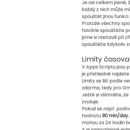
Je asi celkem jasné,
každý z nich může mít
spouštět jinou funkci.
Protože všechny spou
havárie spouštěče po
jsme si nastavili při
spouštěče kdykoliv z
Limity časova
V Apps Scriptu jsou 
je přehledně najdete 
Limity se liší podle 
zdarma, tedy pro Gmai
Ještě si všimněte, že 
zvyšuje.
Pokud se např. podí
hodnotu 
90 min/day.
mohou za 24 hodin b
A je samozřejmě jedn