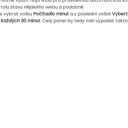
možné využít například pro pravidelnou automatickou ko
trolu stavu nějakého webu a podobně.
e vybrat volbu 
Počítadlo minut
 a v poslední volbě 
Vyberte
 
Každých 30 minut
. Celý panel by tedy měl vypadat takto