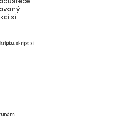
spouštěče 
lovaný 
ci si 
skriptu
, skript si 
 druhém 