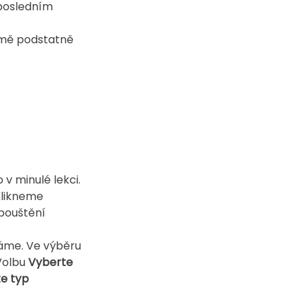
posledním 
jmě podstatně 
v minulé lekci. 
Klikneme 
pouštění 
máme. Ve výběru 
Volbu 
Vyberte 
e typ 