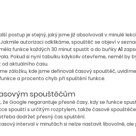
alší postup je stejný, jaký jsme již absolvovali v minulé lekci.
 Jakmile autorizaci odklikáme, spouštěč se objeví v sezn
 měla funkce každých 30 minut spustit a do buňky 
A1 
zaps
vala. Pokud si nyní tabulku kdykoliv otevřeme, neměl by b
t od aktuálního času.
eme záložku, kde jsme definovali časový spouštěč, uvidím
funkce a procento chyb při spuštění funkce.
časovým spouštěčům
, že Google negarantuje přesné časy, kdy se funkce spust
e spouští s určitým rozptylem, takže časové spouštěče 
potřeba dodržet přesný čas spuštění.
časový interval v minutách si nelze nastavit libovolně, ale