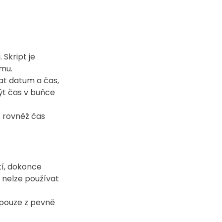
 Skript je 
amu.
at datum a čas, 
ýt čas v buňce 
e rovněž čas 
í, dokonce 
nelze používat 
 pouze z pevně 