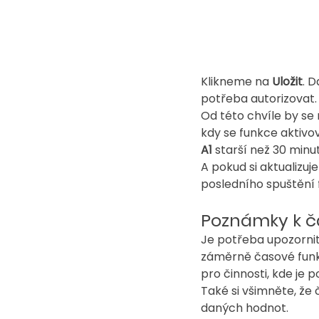
Klikneme na 
Uložit
. D
potřeba autorizovat.
Od této chvíle by se
kdy se funkce aktivo
A1 
starší než 30 minu
A pokud si aktualizuj
posledního spuštění 
Poznámky k 
Je potřeba upozornit
záměrně časové funkc
pro činnosti, kde je 
Také si všimněte, že 
daných hodnot.