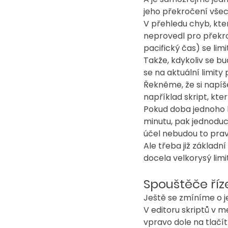
jeho překročení vše
V přehledu chyb, kte
neprovedl pro překro
pacifický čas) se lim
Takže, kdykoliv se bu
se na aktuální limity
Řekněme, že si napíš
například skript, kte
Pokud doba jednoho 
minutu, pak jednodu
účel nebudou to prav
Ale třeba již základ
docela velkorysý limi
Spouštěče říz
Ještě se zmíníme o j
V editoru skriptů v 
vpravo dole na tlačít