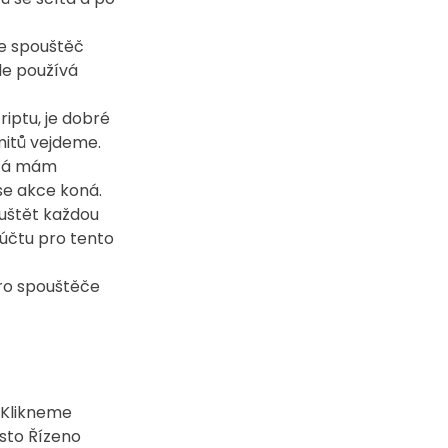
e spouštěč 
le používá 
iptu, je dobré 
imitů vejdeme.
 Já mám 
 se akce koná.
uštět každou 
účtu pro tento 
pro spouštěče 
. Klikneme 
ísto Řízeno 