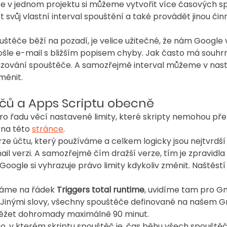
 že v jednom projektu si můžeme vytvořit více časových s
 svůj vlastní interval spouštění a také provádět jinou činn
štěče běží na pozadí, je velice užitečné, že nám Google 
šle e-mail s bližším popisem chyby. Jak často má souhrn
 zřizování spouštěče. A samozřejmě interval můžeme v nas
měnit.
čů a Apps Scriptu obecně
pro řadu věcí nastavené limity, které skripty nemohou pře
na této 
stránce
.
verze účtu, který používáme a celkem logicky jsou nejtvrdší
l verzi. A samozřejmě čím dražší verze, tím je zpravidla li
Google si vyhrazuje právo limity kdykoliv změnit. Naštěstí 
váme na řádek 
Triggers total runtime
, uvidíme tam pro Gm
 Jinými slovy, všechny spouštěče definované na našem Gm
ěžet dohromady maximálně 90 minut.
o, v kterém skriptu spouštěč je, čas běhu všech spouštěčů