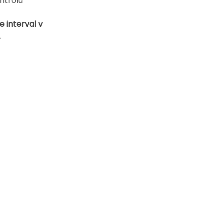
ntrolu 
 interval v 
.