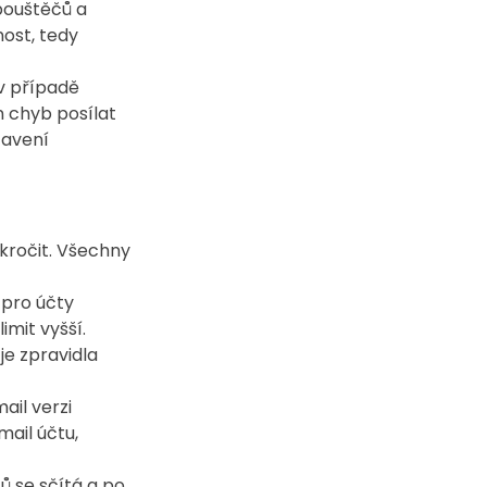
pouštěčů a 
ost, tedy 
v případě 
 chyb posílat 
tavení 
kročit. Všechny 
 pro účty 
mit vyšší. 
je zpravidla 
ail verzi 
ail účtu, 
 se sčítá a po 