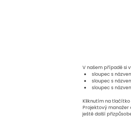
V našem případě si v
sloupec s názve
sloupec s názve
sloupec s názve
Kliknutím na tlačítko
Projektový manažer a
ještě další přizpůso