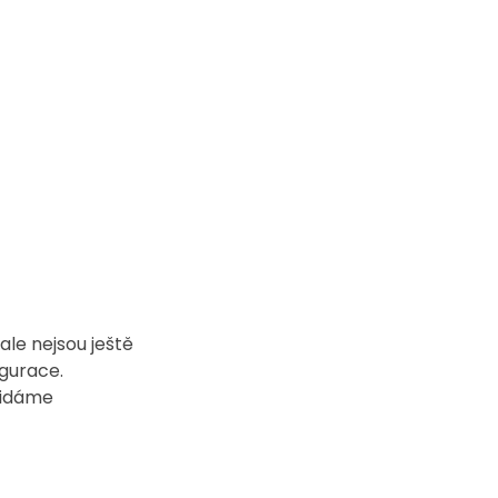
le nejsou ještě 
gurace. 
řidáme 