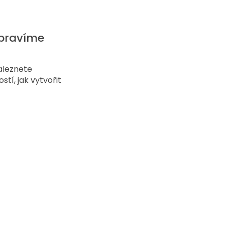
ipravíme 
aleznete 
tí, jak vytvořit 