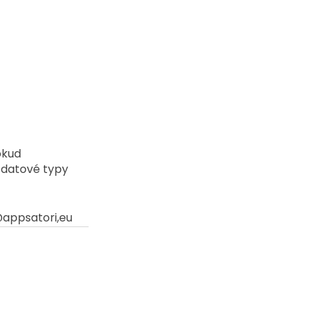
okud 
 datové typy 
@appsatori,eu