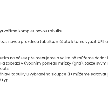
ytvoříme komplet novou tabulku. 
ložit novou prázdnou tabulku, můžete k tomu využít URL a
knutím na název přejmenujeme a volitelně můžeme dodat i 
ka zobrazí v úvodním pohledu mřížky (grid), takže svým
eets.
áhlaví tabulky u vybraného sloupce (1) můžeme editovat 
ý typ.