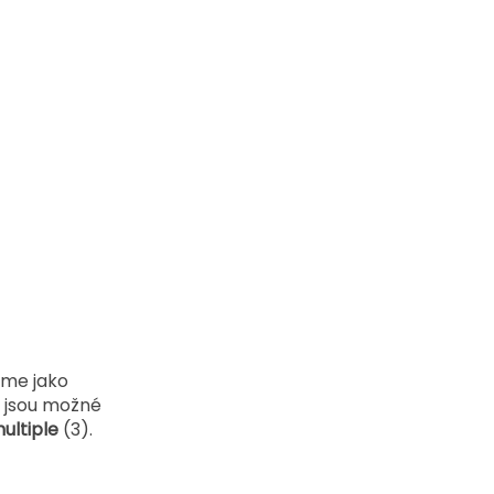
eme jako 
 jsou možné 
ultiple
 (3).