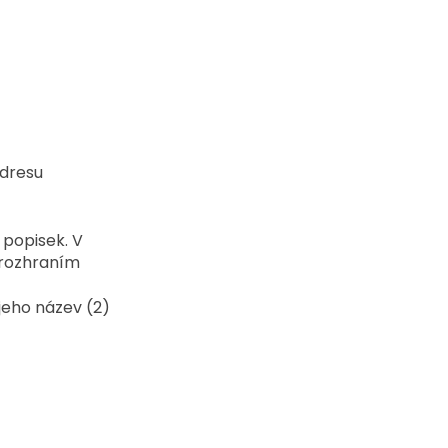
dresu 
popisek. V 
 rozhraním 
jeho název (2) 