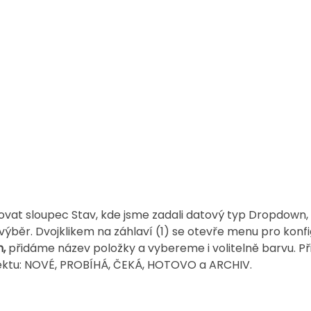
ovat sloupec Stav, kde jsme zadali datový typ Dropdown, a
ýběr. Dvojklikem na záhlaví (1) se otevře menu pro konfi
,
 přidáme název položky a vybereme i volitelně barvu. P
jektu: NOVÉ, PROBÍHÁ, ČEKÁ, HOTOVO a ARCHIV.