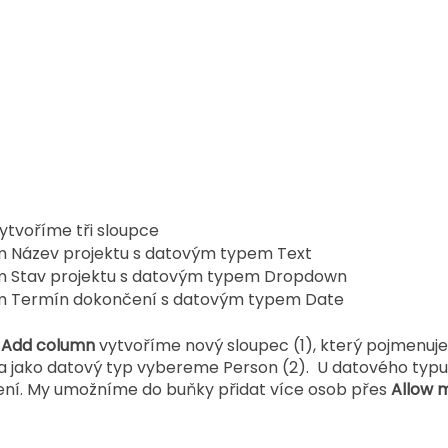
ytvoříme tři sloupce
m Název projektu s datovým typem Text
m Stav projektu s datovým typem Dropdown
m Termín dokončení s datovým typem Date
 
Add column
 vytvoříme nový sloupec (1), který pojmenuj
 jako datový typ vybereme Person (2).  U datového typu
bení. My umožníme do buňky přidat více osob přes 
Allow m