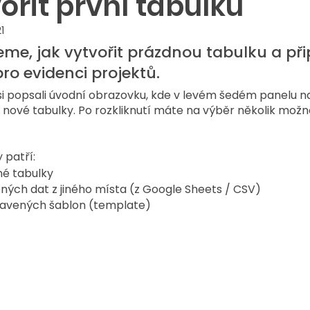
ořit první tabulku
1
eme, jak vytvořit prázdnou tabulku a př
pro evidenci projektů.
si popsali úvodní obrazovku, kde v levém šedém panelu n
 nové tabulky. Po rozkliknutí máte na výběr několik možnos
 patří:
é tabulky 
ných dat z jiného místa (z Google Sheets / CSV)
pravených šablon (template)