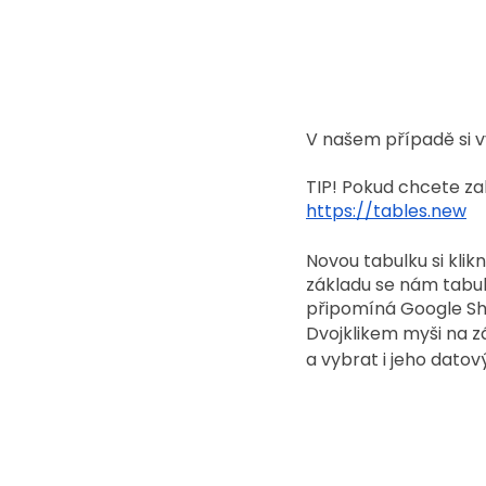
V našem případě si v
TIP! Pokud chcete za
https://tables.new
Novou tabulku si kli
základu se nám tabul
připomíná Google Sh
Dvojklikem myši na z
a vybrat i jeho datov