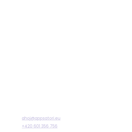
Ozvěte se
ahoj@appsatori.eu
+420 601 356 756