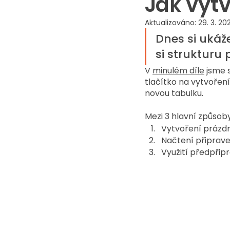
Jak vytv
Aktualizováno:
29. 3. 202
Dnes si ukáž
si strukturu 
V 
minulém díle
 jsme 
tlačítko na vytvoření
novou tabulku. 
Mezi 3 hlavní způsoby
Vytvoření prázdn
Načtení připrave
Využití předpři