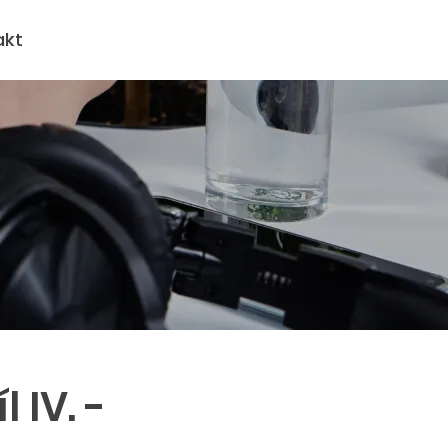
akt
 IV. -