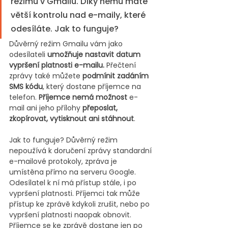
režimu v Gmailu. Díky němu máte 
větší kontrolu nad e-maily, které 
odesíláte. Jak to funguje? 
Důvěrný režim
Gmailu vám
jako 
odesílateli 
umožňuje nastavit datum 
vypršení platnosti e-mailu.
 Přečtení 
zprávy také můžete 
podmínit zadáním 
SMS kódu
, který dostane příjemce na 
telefon. 
Příjemce nemá možnost
 e-
mail ani jeho přílohy 
přeposlat, 
zkopírovat, vytisknout ani stáhnout
.
Jak to funguje? Důvěrný režim 
nepoužívá k doručení zprávy standardní 
e-mailové protokoly, zpráva je 
umístěna přímo na serveru Google. 
Odesílatel k ní má přístup stále, i po 
vypršení platnosti. Příjemci tak může 
přístup ke zprávě kdykoli zrušit, nebo po 
vypršení platnosti naopak obnovit. 
Příjemce se ke zprávě dostane jen po 