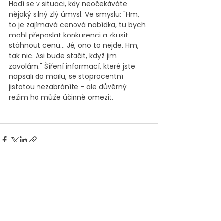
Hodí se v situaci, kdy neočekáváte 
nějaký silný zlý úmysl. Ve smyslu: "Hm, 
to je zajímavá cenová nabídka, tu bych 
mohl přeposlat konkurenci a zkusit 
stáhnout cenu... Jé, ono to nejde. Hm, 
tak nic. Asi bude stačit, když jim 
zavolám." Šíření informací, které jste 
napsali do mailu, se stoprocentní 
jistotou nezabráníte - ale důvěrný 
režim ho může účinně omezit.
Nejnovější příspěvky