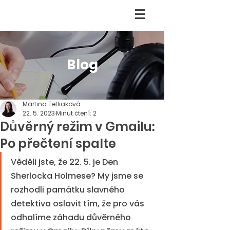
Blog
Martina Tetliaková
22. 5. 2023
Minut čtení: 2
Důvěrný režim v Gmailu:
Po přečtení spalte
Věděli jste, že 22. 5. je Den 
Sherlocka Holmese? My jsme se 
rozhodli památku slavného 
detektiva oslavit tím, že pro vás 
odhalíme záhadu důvěrného 