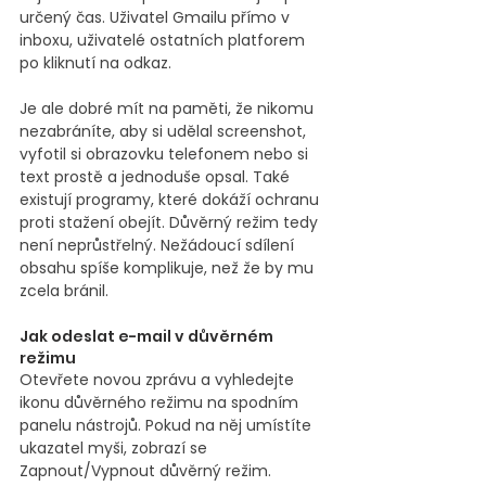
určený čas. Uživatel Gmailu přímo v 
inboxu, uživatelé ostatních platforem 
po kliknutí na odkaz.
Je ale dobré mít na paměti, že nikomu 
nezabráníte, aby si udělal screenshot, 
vyfotil si obrazovku telefonem nebo si 
text prostě a jednoduše opsal. Také 
existují programy, které dokáží ochranu 
proti stažení obejít. Důvěrný režim tedy 
není neprůstřelný. Nežádoucí sdílení 
obsahu spíše komplikuje, než že by mu 
zcela bránil.
Jak odeslat e-mail v důvěrném 
režimu
Otevřete novou zprávu a vyhledejte 
ikonu důvěrného režimu na spodním 
panelu nástrojů. Pokud na něj umístíte 
ukazatel myši, zobrazí se 
Zapnout/Vypnout důvěrný režim.