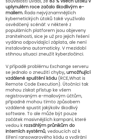
souvislosti uvádí, že
 83 % všech útoků v 
uplynulém roce začalo škodlivým e-
mailem.
 Řada nejvýznamnějších 
kybernetických útoků také využívala 
osvědčený scénář: v některé z 
populárních platforem jsou objeveny 
zranitelnosti, sice je už pro jejich řešení 
vydána odpovídající záplata, ale není 
instalována automaticky. V mezidobí 
stihnou situaci zneužít kyberzločinci.
V případě problému Exchange serveru 
se jednalo o zneužití chyby
, umožňující 
vzdálené spuštění kódu
 (RCE,What is 
Remote Code Execution). Útočníci tak 
mohou získat přístup ke všem 
registrovaným e-mailovým účtům, 
případně mohou tímto způsobem 
vzdáleně spustit jakýkoliv škodlivý 
software. To ale může být pouze 
začátek masivnějších kampaní, které 
vedou k 
rozsáhlým průnikům do 
interních systémů
, vedoucích až k 
šíření ransowarového kódu a vydírání 