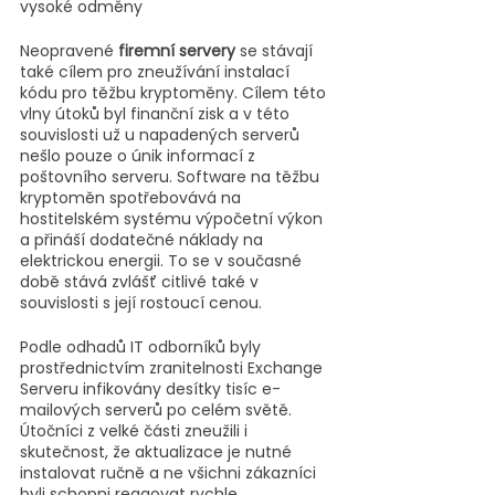
vysoké odměny
Neopravené 
firemní servery
 se stávají 
také cílem pro zneužívání instalací 
kódu pro těžbu kryptoměny. Cílem této 
vlny útoků byl finanční zisk a v této 
souvislosti už u napadených serverů 
nešlo pouze o únik informací z 
poštovního serveru. Software na těžbu 
kryptoměn spotřebovává na 
hostitelském systému výpočetní výkon 
a přináší dodatečné náklady na 
elektrickou energii. To se v současné 
době stává zvlášť citlivé také v 
souvislosti s její rostoucí cenou.
Podle odhadů IT odborníků byly 
prostřednictvím zranitelnosti Exchange 
Serveru infikovány desítky tisíc e-
mailových serverů po celém světě. 
Útočníci z velké části zneužili i 
skutečnost, že aktualizace je nutné 
instalovat ručně a ne všichni zákazníci 
byli schopni reagovat rychle. 