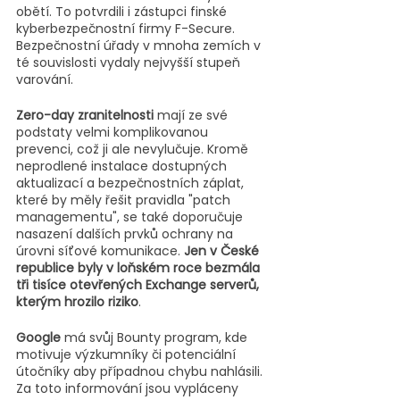
obětí. To potvrdili i zástupci finské 
kyberbezpečnostní firmy F-Secure. 
Bezpečnostní úřady v mnoha zemích v 
té souvislosti vydaly nejvyšší stupeň 
varování.
Zero-day zranitelnosti
 mají ze své 
podstaty velmi komplikovanou 
prevenci, což ji ale nevylučuje. Kromě 
neprodlené instalace dostupných 
aktualizací a bezpečnostních záplat, 
které by měly řešit pravidla "patch 
managementu", se také doporučuje 
nasazení dalších prvků ochrany na 
úrovni síťové komunikace. 
Jen v České 
republice byly v loňském roce bezmála 
tři tisíce otevřených Exchange serverů, 
kterým hrozilo riziko
.
Google
 má svůj Bounty program, kde 
motivuje výzkumníky či potenciální 
útočníky aby případnou chybu nahlásili. 
Za toto informování jsou vypláceny 