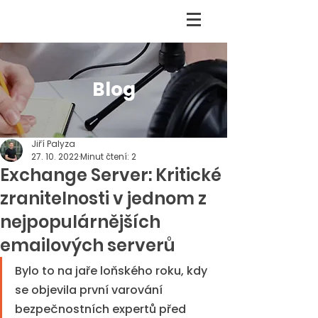
Blog
Jiří Palyza
27. 10. 2022
Minut čtení: 2
Exchange Server: Kritické
zranitelnosti v jednom z
nejpopulárnějších
emailových serverů
Bylo to na jaře loňského roku, kdy 
se objevila první varování 
bezpečnostních expertů před 