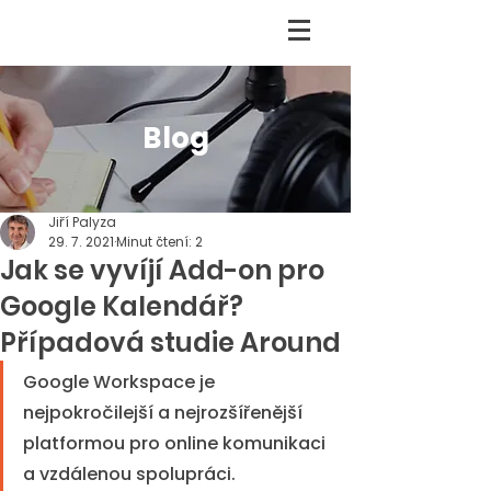
Blog
Jiří Palyza
29. 7. 2021
Minut čtení: 2
Jak se vyvíjí Add-on pro
Google Kalendář?
Případová studie Around
Google Workspace je 
nejpokročilejší a nejrozšířenější 
platformou pro online komunikaci 
a vzdálenou spolupráci. 