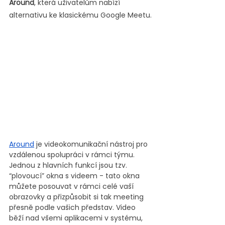
Around
, která uživatelům nabízí 
alternativu ke klasickému Google Meetu.
Around
 je videokomunikační nástroj pro 
vzdálenou spolupráci v rámci týmu. 
Jednou z hlavních funkcí jsou tzv. 
“plovoucí” okna s videem - tato okna 
můžete posouvat v rámci celé vaší 
obrazovky a přizpůsobit si tak meeting 
přesně podle vašich představ. Video 
běží nad všemi aplikacemi v systému, 