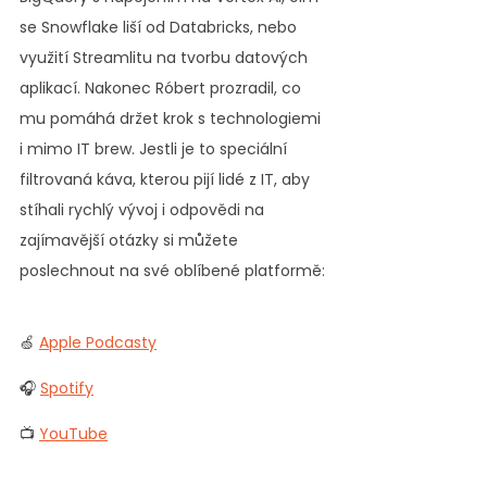
se Snowflake liší od Databricks, nebo 
využití Streamlitu na tvorbu datových 
aplikací. Nakonec Róbert prozradil, co 
mu pomáhá držet krok s technologiemi 
i mimo IT brew. Jestli je to speciální 
filtrovaná káva, kterou pijí lidé z IT, aby 
stíhali rychlý vývoj i odpovědi na 
zajímavější otázky si můžete 
poslechnout na své oblíbené platformě:
🍏 
Apple Podcasty
🎧 
Spotify
📺 
YouTube