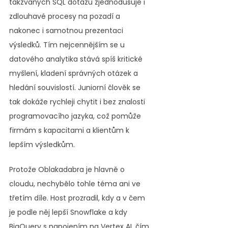
takzvaných SQL dotazů zjednodušuje i 
zdlouhavé procesy na pozadí a 
nakonec i samotnou prezentaci 
výsledků. Tím nejcennějším se u 
datového analytika stává spíš kritické 
myšlení, kladení správných otázek a 
hledání souvislostí. Juniorní člověk se 
tak dokáže rychleji chytit i bez znalosti 
programovacího jazyka, což pomůže 
firmám s kapacitami a klientům k 
lepším výsledkům.
Protože Oblakadabra je hlavně o 
cloudu, nechybělo tohle téma ani ve 
třetím díle. Host prozradil, kdy a v čem 
je podle něj lepší Snowflake a kdy 
BigQuery s napojením na Vertex AI, čím 