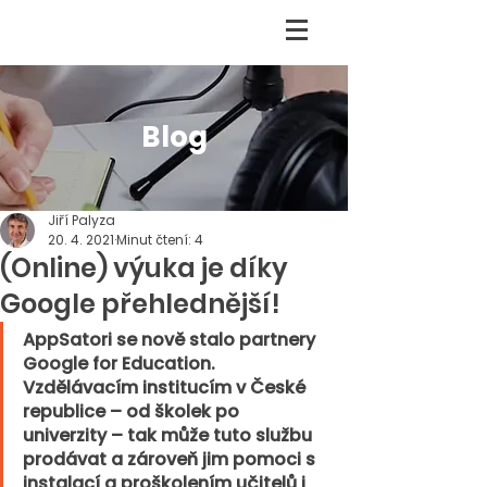
Blog
Jiří Palyza
20. 4. 2021
Minut čtení: 4
(Online) výuka je díky
Google přehlednější!
AppSatori se nově stalo partnery 
Google for Education. 
Vzdělávacím institucím v České 
republice – od školek po 
univerzity – tak může tuto službu 
prodávat a zároveň jim pomoci s 
instalací a proškolením učitelů i 