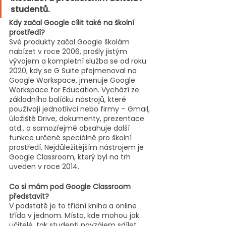
studentů.
Kdy začal Google cílit také na školní 
prostředí?
Své produkty začal Google školám 
nabízet v roce 2006, prošly jistým 
vývojem a kompletní služba se od roku 
2020, kdy se G Suite přejmenoval na 
Google Workspace, jmenuje Google 
Workspace for Education. Vychází ze 
základního balíčku nástrojů, které 
používají jednotlivci nebo firmy – Gmail, 
úložiště Drive, dokumenty, prezentace 
atd., a samozřejmě obsahuje další 
funkce určené speciálně pro školní 
prostředí. Nejdůležitějším nástrojem je 
Google Classroom, který byl na trh 
uveden v roce 2014.
Co si mám pod Google Classroom 
představit? 
V podstatě je to třídní kniha a online 
třída v jednom. Místo, kde mohou jak 
učitelé, tak studenti navzájem sdílet 