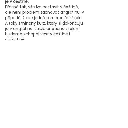
je v češtině.
Přesně tak, vše lze nastavit v češtině, 
ale není problém zachovat angličtinu, v 
případě, že se jedná o zahraniční školu. 
A taky zmíněný kurz, který si dokončuju, 
je v angličtině, takže případná školení 
budeme schopni vést v češtině i 
angličtině.  
Na koho se můžou případní zájemci 
obrátit, kdyby potřebovali zodpovědět 
další otázky, nebo rovnou chtěli Google 
Workspace for Education do své školy 
zavést?
Můžou nám kdykoliv napsat na e-mail 
ahoj@appsatori.eu, nebo zavolat. 
Všechny kontakty máme uvedené na 
webu 
https://www.appsatori.eu/napiste
a budeme se těšit!
Děkuju ti, Markéto, za rozhovor.