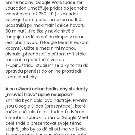
online hodiny. Google Workspace for 
Education umožňuje přidat do jednoho 
videohovoru až 250 lidí (u základní 
verze je tento počet omezen na 100 
účastníků při maximální délce hovoru 
60 minut). Pro školy navíc skvěle 
funguje rozdělování do skupin v rámci 
jednoho hovoru (Google Meet Breakout 
Rooms), učitelé mezi nimi mohou 
plynule „přecházet“ a přitom mít stále 
funkční tu počáteční velkou 
skupinu/třídu. Studium se díky tomu dá 
opravdu přenést do online prostředí 
skoro identicky.
A co oživení online hodin, aby studenty 
„mluvící hlava“ úplně neuspala?
Zmínila bych další dva nástroje. Prvním 
jsou Google Slides (prezentace), které 
můžou učitelé (ale i studenti) dvěma 
kliknutími zobrazit v rámci Google Meet 
celé třídě a prezentovat svoje téma 
stejně, jako by to dělali offline ve škole. 
Super možností – hlavně pro studenty 