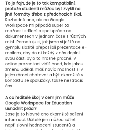
To je fajn, že je to tak kompatibilní, 
protože studenti můžou být zvyklí na 
jiné formáty třeba z předchozích škol. 
Rozhodně ano, ale na Google 
Workspace mi připadá super ta 
možnost sdílení a spolupráce na 
dokumentech v jednom čase z různých 
míst. Pamatuju si, jak jsme si ještě na 
gymplu složitě přeposílali prezentace e-
mailem, aby do ní každý z nás doplnil 
svou část, bylo to hrozně pracné. V 
online prezentaci vidíš hned, kdo jakou 
změnu udělal, máš navíc možnost si v 
jejím rámci chatovat a být okamžitě v 
kontaktu se spolužáky, takže neztrácíš 
čas. 
A co ředitelé škol, v čem jim může 
Google Workspace for Education 
usnadnit práci?
Zase je to hlavně ono okamžité sdílení 
informací. Učitelé jim můžou sdílet 
např. slovní hodnocení studentů a 