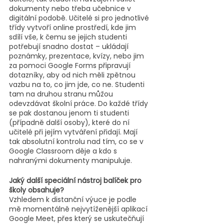
dokumenty nebo třeba učebnice v 
digitální podobě. Učitelé si pro jednotlivé 
třídy vytvoří online prostředí, kde jim 
sdílí vše, k čemu se jejich studenti 
potřebují snadno dostat – ukládají 
poznámky, prezentace, kvízy, nebo jim 
za pomoci Google Forms připravují 
dotazníky, aby od nich měli zpětnou 
vazbu na to, co jim jde, co ne. Studenti 
tam na druhou stranu můžou 
odevzdávat školní práce. Do každé třídy 
se pak dostanou jenom ti studenti 
(případně další osoby), které do ní 
učitelé při jejím vytváření přidají. Mají 
tak absolutní kontrolu nad tím, co se v 
Google Classroom děje a kdo s 
nahranými dokumenty manipuluje.
Jaký další speciální nástroj balíček pro 
školy obsahuje?
Vzhledem k distanční výuce je podle 
mě momentálně nejvytíženější aplikací 
Google Meet, přes který se uskutečňují 