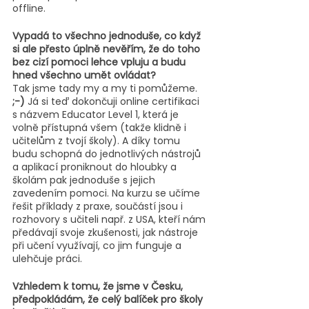
offline.
Vypadá to všechno jednoduše, co když 
si ale přesto úplně nevěřím, že do toho 
bez cizí pomoci lehce vpluju a budu 
hned všechno umět ovládat?
Tak jsme tady my a my ti pomůžeme. 
;-)
 Já si teď dokončuji online certifikaci 
s názvem Educator Level 1, která je 
volně přístupná všem (takže klidně i 
učitelům z tvojí školy). A díky tomu 
budu schopná do jednotlivých nástrojů 
a aplikací proniknout do hloubky a 
školám pak jednoduše s jejich 
zavedením pomoci. Na kurzu se učíme 
řešit příklady z praxe, součástí jsou i 
rozhovory s učiteli např. z USA, kteří nám 
předávají svoje zkušenosti, jak nástroje 
při učení využívají, co jim funguje a 
ulehčuje práci.
Vzhledem k tomu, že jsme v Česku, 
předpokládám, že celý balíček pro školy 