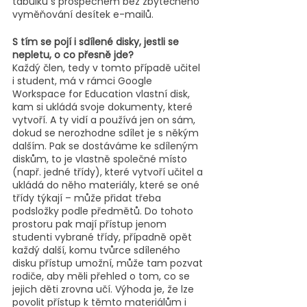
tabulku s prospěchem bez zbytečného 
vyměňování desítek e-mailů.
S tím se pojí i sdílené disky, jestli se 
nepletu, o co přesně jde?
Každý člen, tedy v tomto případě učitel 
i student, má v rámci Google 
Workspace for Education vlastní disk, 
kam si ukládá svoje dokumenty, které 
vytvoří. A ty vidí a používá jen on sám, 
dokud se nerozhodne sdílet je s někým 
dalším. Pak se dostáváme ke sdíleným 
diskům, to je vlastně společné místo 
(např. jedné třídy), které vytvoří učitel a 
ukládá do něho materiály, které se oné 
třídy týkají – může přidat třeba 
podsložky podle předmětů. Do tohoto 
prostoru pak mají přístup jenom 
studenti vybrané třídy, případně opět 
každý další, komu tvůrce sdíleného 
disku přístup umožní, může tam pozvat 
rodiče, aby měli přehled o tom, co se 
jejich děti zrovna učí. Výhoda je, že lze 
povolit přístup k těmto materiálům i 