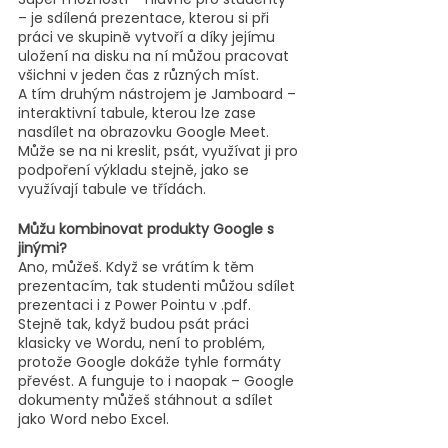
– je sdílená prezentace, kterou si při 
práci ve skupině vytvoří a díky jejímu 
uložení na disku na ní můžou pracovat 
všichni v jeden čas z různých míst.
A tím druhým nástrojem je Jamboard – 
interaktivní tabule, kterou lze zase 
nasdílet na obrazovku Google Meet. 
Může se na ni kreslit, psát, využívat ji pro 
podpoření výkladu stejně, jako se 
využívají tabule ve třídách.
Můžu kombinovat produkty Google s 
jinými?
Ano, můžeš. Když se vrátím k těm 
prezentacím, tak studenti můžou sdílet 
prezentaci i z Power Pointu v .pdf. 
Stejně tak, když budou psát práci 
klasicky ve Wordu, není to problém, 
protože Google dokáže tyhle formáty 
převést. A funguje to i naopak – Google 
dokumenty můžeš stáhnout a sdílet 
jako Word nebo Excel. 