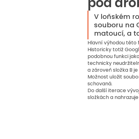
pod dr
V loňském ro
souboru na Go
matoucí, a ta
Hlavní výhodou této 
Historicky totiž Goo
podobnou funkci jako 
technicky neudržiteln
a zároveň složka B je
Možnost uložit soubor
schovaná. 
Do další iterace výv
složkách a nahrazuje 