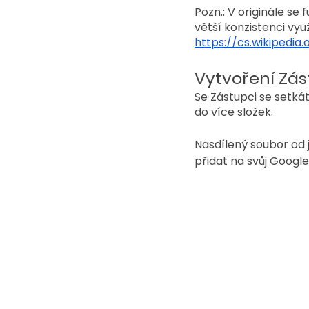
Pozn.: V originále se 
větší konzistenci v
https://cs.wikipedi
Vytvoření Zás
Se Zástupci se setká
do více složek.
Nasdílený soubor od j
přidat na svůj Google