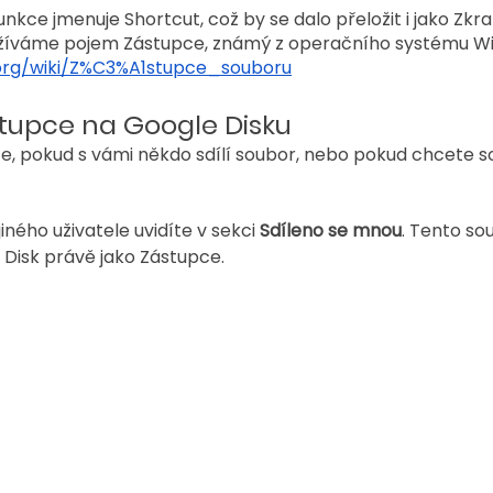
funkce jmenuje Shortcut, což by se dalo přeložit i jako Zkra
yužíváme pojem Zástupce, známý z operačního systému W
a.org/wiki/Z%C3%A1stupce_souboru
tupce na Google Disku
te, pokud s vámi někdo sdílí soubor, nebo pokud chcete s
iného uživatele uvidíte v sekci 
Sdíleno se mnou
. Tento so
 Disk právě jako Zástupce.