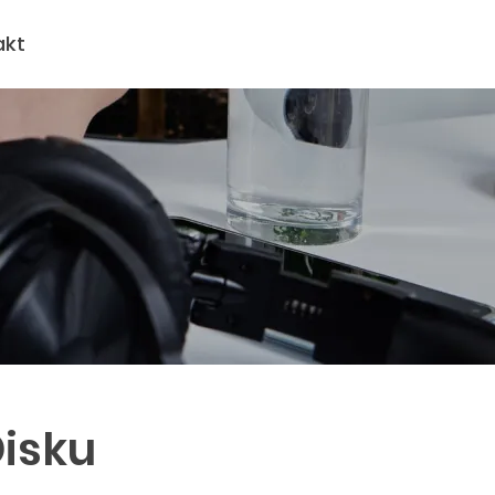
akt
isku