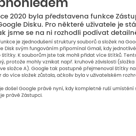
obnohledem
ce 2020 byla představena funkce Zástu
ogle Disku. Pro některé uživatele je stá
k jsme se na ni rozhodli podívat detailn
funkce je zjednodušení struktury souborů a složek na Goog
gle Disk svým fungováním připomínal Gmail, kdy jednotlivé
štítky. K souborům jste tak mohli přidat více štítků. Tent
ý, protože mohly vznikat např. kruhové závislosti (složka A
 ve složce A). Google tak postupně přejmenoval štítky na 
 do více složek zůstala, ačkoliv byla v uživatelském rozhr
oje došel Google právě nyní, kdy kompletně ruší umístění 
je právě Zástupci.