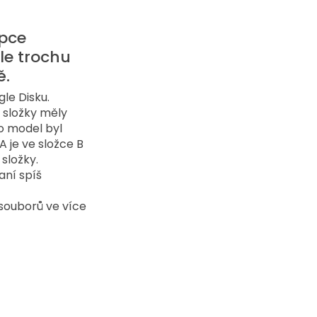
pce 
le trochu 
ě.
le Disku. 
 složky měly 
o model byl 
 je ve složce B 
složky. 
aní spíš 
souborů ve více 