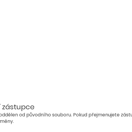
 zástupce
 oddělen od původního souboru. Pokud přejmenujete zást
změny.