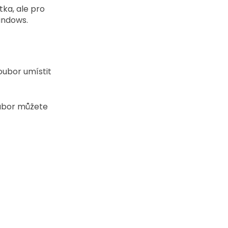
tka, ale pro 
indows. 
oubor umístit 
ubor můžete 