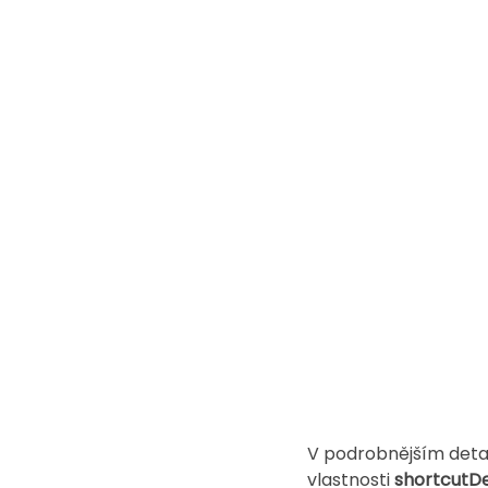
V podrobnějším detail
vlastnosti 
shortcutDet