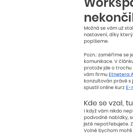
Workspa
nekonči
Možná se vám už stalo
nastavení, díky kter
popíšeme.
Pozn.: zaměříme se 
komunikace. V článku
protože jde o trochu 
vám firmu 
Etnetera 
konzultován právě s j
spustil online kurz 
E-
Kde se vzal, t
I když vám nikdo nepí
podvodné nabídky, s
jistě nepotřebujete. 
Volně bychom mohli 