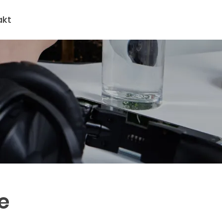
akt
e