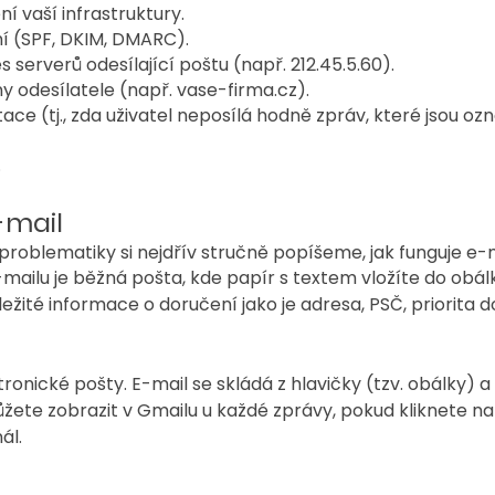
í vaší infrastruktury.
í (SPF, DKIM, DMARC).
 serverů odesílající poštu (např. 212.45.5.60).
odesílatele (např. vase-firma.cz).
ace (tj., zda uživatel neposílá hodně zpráv, které jsou oz
.
-mail
roblematiky si nejdřív stručně popíšeme, jak funguje e-m
mailu je běžná pošta, kde papír s textem vložíte do obál
žité informace o doručení jako je adresa, PSČ, priorita do
ronické pošty. E-mail se skládá z hlavičky (tzv. obálky) 
ůžete zobrazit v Gmailu u každé zprávy, pokud kliknete na 
ál.