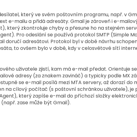
desílatel, který ve svém poštovním programu, např. v Gma
xt e-mailu a přidá adresáty. Gmail je zároveň i e-mailov
t), který zkontroluje chyby a přesune ho na stejném serve
Agent). Pro odeslání se používá protokol SMTP (Simple Mai
ail doručí adresátovi. Protokol byl v době návrhu schopen
áta, to ovšem bylo v době, kdy v celosvětové sítí interne
vého uživatele zjistí, kam má e-mail předat. Orientuje se
ilové adresy (za znakem zavináč) a typicky podle MX z
tupně se e-mail posílá mezi MTA servery, až dorazí do m
en na cílový počítač (s poštovní schránkou uživatele), je
Agent), který zapíše e-mail do příchozí složky elektronic
e (např. zase může být Gmail).