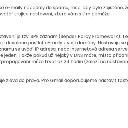
še e-maily nepadaly do spamu, resp. aby bylo zajištěno, ž
 „svatá“ trojice nastavení, která vám s tím pomůže.
tavení je tzv. SPF záznam (Sender Policy Framework). Ten
jí dovoleno posílat e-maily z vaší domény. Nastavuje se 
namu se uvádí IP adresa, nebo internetová adresa serve
e jeden. Takže pokud už nějaký v DNS máte, místo přidání
 zpropagování může trvat až 24 hodin (záleží na nastavení
je zleva do prava. Pro Gmail doporučujeme nastavit takt