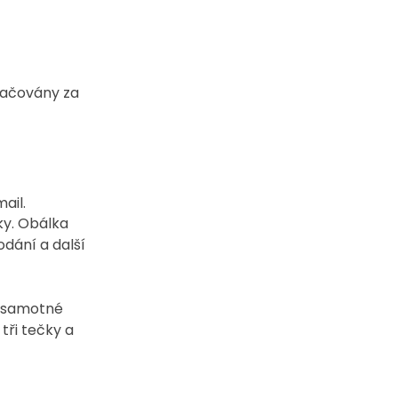
načovány za 
ail. 
ky. Obálka 
dání a další 
a samotné 
tři tečky a 