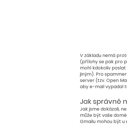
V základu nemá protok
(přílohy se pak pro 
mohl kdokoliv poslat 
jiným). Pro spammery 
server (tzv. Open Mail
aby e-mail vypadal ta
Jak správně 
Jak jsme dokázali, ne
může být vaše doména
Gmailu mohou být u 