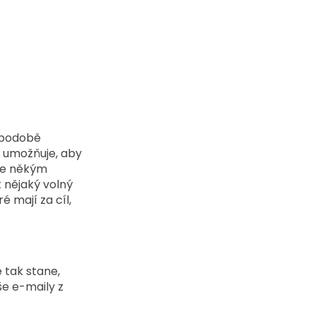
 podobě 
 umožňuje, aby 
 je někým 
 nějaký volný 
é mají za cíl, 
 tak stane, 
e e-maily z 