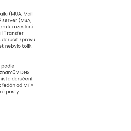
ilu (MUA, Mail 
ý server (MSA, 
ru k rozeslání 
l Transfer 
 doručit zprávu 
t nebylo tolik 
 podle 
áznamů v DNS 
ísta doručení. 
 předán od MTA 
ké pošty 