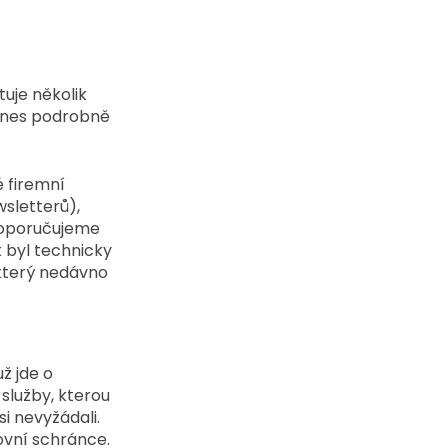
uje několik 
 dnes podrobně 
 firemní 
sletterů), 
 doporučujeme 
k byl technicky 
 který nedávno 
ž jde o 
lužby, kterou 
i nevyžádali. 
vní schránce.