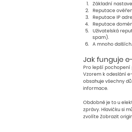
Základní nastaven
Reputace ověřen
Reputace IP adres
Reputace domény 
Uživatelská reput
spam).
A mnoho dalších
Jak funguje e
Pro lepší pochopení p
Vzorem k odeslání e-
obsahuje všechny důle
informace.
Obdobně je to u elekt
zprávy. Hlavičku si m
zvolíte Zobrazit origin