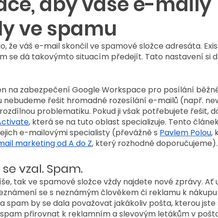
ce, aby vaše e-maily
ly ve spamu
, že váš e-mail skončil ve spamové složce adresáta. Exist
ým se dá takovýmto situacím předejít. Tato nastavení si
jen na zabezpečení Google Workspace pro posílání běžné
 nebudeme řešit hromadné rozesílání e-mailů (např. new
rozdílnou problematiku. Pokud ji však potřebujete řešit,
Activate
, která se na tuto oblast specializuje. Tento článe
ejich e-mailovými specialisty (převážně s 
Pavlem Polou
,
mail marketing od A do Z
, který rozhodně doporučujeme).
u se vzal. Spam.
še, tak ve spamové složce vždy najdete nové zprávy. Ať u
eznámení se s neznámým člověkem či reklamu k nákupu s
Za spam by se dala považovat jakákoliv pošta, kterou jste s
spam přirovnat k reklamním a slevovým letákům v pošto