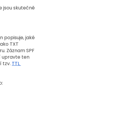
e jsou skutečně 
 popisuje, jaké 
jako TXT 
ru. Záznam SPF 
 upravte ten 
 tzv. 
TTL 
o: