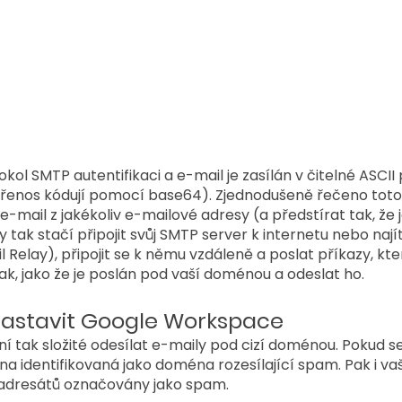
ol SMTP autentifikaci a e-mail je zasílán v čitelné ASCII
přenos kódují pomocí base64). Zjednodušeně řečeno toto
e-mail z jakékoliv e-mailové adresy (a předstírat tak, že
tak stačí připojit svůj SMTP server k internetu nebo najít
 Relay), připojit se k němu vzdáleně a poslat příkazy, kter
k, jako že je poslán pod vaší doménou a odeslat ho. 
nastavit Google Workspace
ní tak složité odesílat e-maily pod cizí doménou. Pokud se
 identifikovaná jako doména rozesílající spam. Pak i vaš
adresátů označovány jako spam.