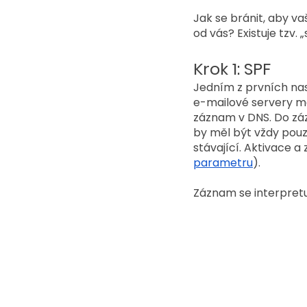
Jak se bránit, aby va
od vás? Existuje tzv.
Krok 1: SPF
Jedním z prvních nas
e-mailové servery ma
záznam v DNS. Do záz
by měl být vždy pouz
stávající. Aktivace a
parametru
).
Záznam se interpretu