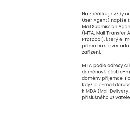
Na začátku je vždy o
User Agent) napíše te
Mail Submission Agen
(MTA, Mail Transfer 
Protocol), který e-m
přímo na server adres
zařízení. 
MTA podle adresy cílo
doménové části e-ma
domény příjemce. Pos
Když je e-mail doruč
k MDA (Mail Delivery 
příslušného uživatel